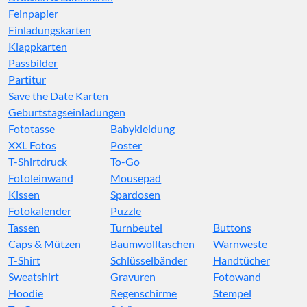
Feinpapier
Einladungskarten
Klappkarten
Passbilder
Partitur
Save the Date Karten
Geburtstagseinladungen
Fototasse
Babykleidung
XXL Fotos
Poster
T-Shirtdruck
To-Go
Fotoleinwand
Mousepad
Kissen
Spardosen
Fotokalender
Puzzle
Tassen
Turnbeutel
Buttons
Caps & Mützen
Baumwolltaschen
Warnweste
T-Shirt
Schlüsselbänder
Handtücher
Sweatshirt
Gravuren
Fotowand
Hoodie
Regenschirme
Stempel