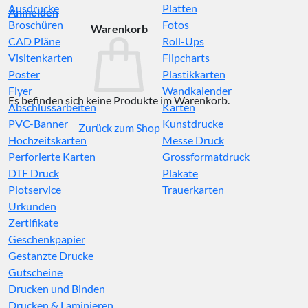
Ausdrucke
Platten
Anmelden
Broschüren
Fotos
Warenkorb
CAD Pläne
Roll-Ups
Visitenkarten
Flipcharts
Poster
Plastikkarten
Flyer
Wandkalender
Es befinden sich keine Produkte im Warenkorb.
Abschlussarbeiten
Karten
PVC-Banner
Kunstdrucke
Zurück zum Shop
Hochzeitskarten
Messe Druck
Perforierte Karten
Grossformatdruck
DTF Druck
Plakate
Plotservice
Trauerkarten
Urkunden
Zertifikate
Geschenkpapier
Gestanzte Drucke
Gutscheine
Drucken und Binden
Drucken & Laminieren