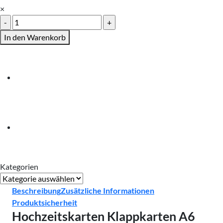
×
Hochzeitskarten
Klappkarten
In den Warenkorb
A6
Menge
Kategorien
Kategorien
Beschreibung
Zusätzliche Informationen
Produktsicherheit
Hochzeitskarten Klappkarten A6