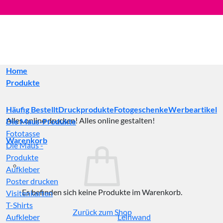
Zum
Inhalt
springen
Home
Produkte
Häufig Bestellt
Druckprodukte
Fotogeschenke
Werbeartikel
Alles online drucken! Alles online gestalten!
Die Maus-Produkte
Fototasse
Warenkorb
Die Maus -
Produkte
Aufkleber
Poster drucken
Es befinden sich keine Produkte im Warenkorb.
Visitenkarten
T-Shirts
Zurück zum Shop
Aufkleber
Leinwand