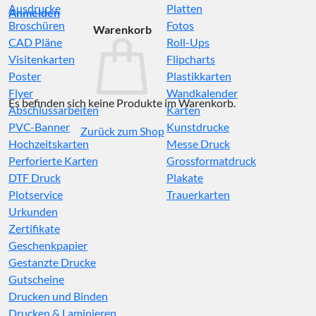
Ausdrucke
Platten
Anmelden
Broschüren
Fotos
Warenkorb
CAD Pläne
Roll-Ups
Visitenkarten
Flipcharts
Poster
Plastikkarten
Flyer
Wandkalender
Es befinden sich keine Produkte im Warenkorb.
Abschlussarbeiten
Karten
PVC-Banner
Kunstdrucke
Zurück zum Shop
Hochzeitskarten
Messe Druck
Perforierte Karten
Grossformatdruck
DTF Druck
Plakate
Plotservice
Trauerkarten
Urkunden
Zertifikate
Geschenkpapier
Gestanzte Drucke
Gutscheine
Drucken und Binden
Drucken & Laminieren