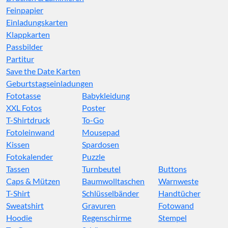
Feinpapier
Einladungskarten
Klappkarten
Passbilder
Partitur
Save the Date Karten
Geburtstagseinladungen
Fototasse
Babykleidung
XXL Fotos
Poster
T-Shirtdruck
To-Go
Fotoleinwand
Mousepad
Kissen
Spardosen
Fotokalender
Puzzle
Tassen
Turnbeutel
Buttons
Caps & Mützen
Baumwolltaschen
Warnweste
T-Shirt
Schlüsselbänder
Handtücher
Sweatshirt
Gravuren
Fotowand
Hoodie
Regenschirme
Stempel