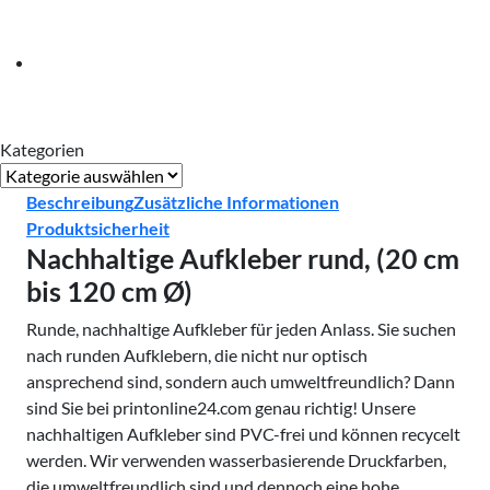
cm
Ø)
Menge
Kategorien
Kategorien
Beschreibung
Zusätzliche Informationen
Produktsicherheit
Nachhaltige Aufkleber rund, (20 cm
bis 120 cm Ø)
Runde, nachhaltige Aufkleber für jeden Anlass. Sie suchen
nach runden Aufklebern, die nicht nur optisch
ansprechend sind, sondern auch umweltfreundlich? Dann
sind Sie bei printonline24.com genau richtig! Unsere
nachhaltigen Aufkleber sind PVC-frei und können recycelt
werden. Wir verwenden wasserbasierende Druckfarben,
die umweltfreundlich sind und dennoch eine hohe