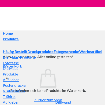
Zum
Inhalt
springen
Home
Produkte
Häufig Bestellt
Druckprodukte
Fotogeschenke
Werbeartikel
Alles online drucken! Alles online gestalten!
Die Maus-Produkte
Fototasse
Warenkorb
Die Maus -
Produkte
Aufkleber
Poster drucken
Es befinden sich keine Produkte im Warenkorb.
Visitenkarten
T-Shirts
Zurück zum Shop
Aufkleber
Leinwand