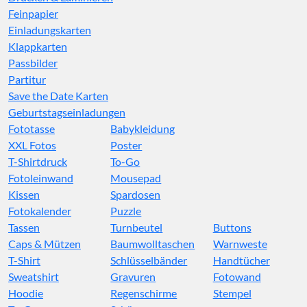
Feinpapier
Einladungskarten
Klappkarten
Passbilder
Partitur
Save the Date Karten
Geburtstagseinladungen
Fototasse
Babykleidung
XXL Fotos
Poster
T-Shirtdruck
To-Go
Fotoleinwand
Mousepad
Kissen
Spardosen
Fotokalender
Puzzle
Tassen
Turnbeutel
Buttons
Caps & Mützen
Baumwolltaschen
Warnweste
T-Shirt
Schlüsselbänder
Handtücher
Sweatshirt
Gravuren
Fotowand
Hoodie
Regenschirme
Stempel