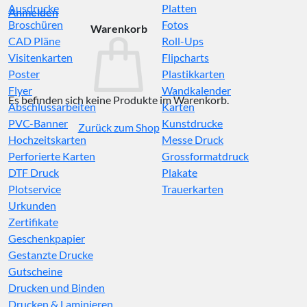
Ausdrucke
Platten
Anmelden
Broschüren
Fotos
Warenkorb
CAD Pläne
Roll-Ups
Visitenkarten
Flipcharts
Poster
Plastikkarten
Flyer
Wandkalender
Es befinden sich keine Produkte im Warenkorb.
Abschlussarbeiten
Karten
PVC-Banner
Kunstdrucke
Zurück zum Shop
Hochzeitskarten
Messe Druck
Perforierte Karten
Grossformatdruck
DTF Druck
Plakate
Plotservice
Trauerkarten
Urkunden
Zertifikate
Geschenkpapier
Gestanzte Drucke
Gutscheine
Drucken und Binden
Drucken & Laminieren