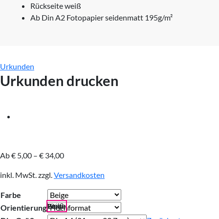
Rückseite weiß
Ab Din A2 Fotopapier seidenmatt 195g/m²
Urkunden
Urkunden drucken
Ab
€
5,00
–
€
34,00
inkl. MwSt.
zzgl.
Versandkosten
Farbe
Weiß
Beige
Grau
Pink
Orientierung