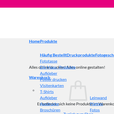
Zum
Inhalt
springen
Home
Produkte
Häufig Bestellt
Druckprodukte
Fotogesc
Fototasse
Alles online drucken! Alles online gestalten!
Die Maus -Produkte
Aufkleber
Warenkorb
Poster drucken
Visitenkarten
T-Shirts
Aufkleber
Leinwand
Es befinden sich keine Produkte im Warenko
Ausdrucke
Platten
Broschüren
Fotos
Zurück zum Shop