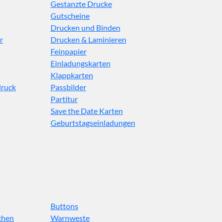
Gestanzte Drucke
Gutscheine
Drucken und Binden
r
Drucken & Laminieren
Feinpapier
Einladungskarten
Klappkarten
druck
Passbilder
Partitur
Save the Date Karten
Geburtstagseinladungen
Buttons
chen
Warnweste