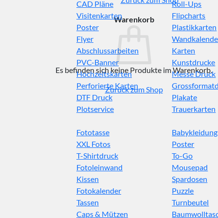
CAD Pläne
Roll-Ups
Visitenkarten
Flipcharts
Warenkorb
Poster
Plastikkarten
Flyer
Wandkalende
Abschlussarbeiten
Karten
PVC-Banner
Kunstdrucke
Es befinden sich keine Produkte im Warenkorb.
Hochzeitskarten
Messe Druck
Perforierte Karten
Grossformat
Zurück zum Shop
DTF Druck
Plakate
Plotservice
Trauerkarten
Fototasse
Babykleidung
XXL Fotos
Poster
T-Shirtdruck
To-Go
Fotoleinwand
Mousepad
Kissen
Spardosen
Fotokalender
Puzzle
Tassen
Turnbeutel
Caps & Mützen
Baumwolltas