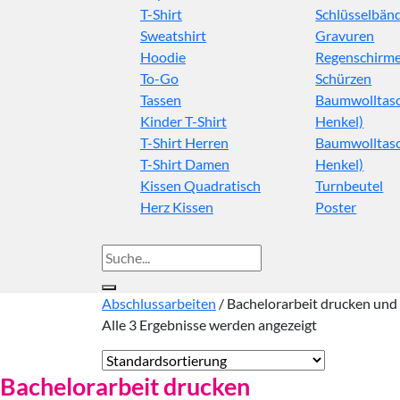
T-Shirt
Schlüsselbän
Sweatshirt
Gravuren
Hoodie
Regenschirm
To-Go
Schürzen
Tassen
Baumwolltasc
Kinder T-Shirt
Henkel)
T-Shirt Herren
Baumwolltasc
T-Shirt Damen
Henkel)
Kissen Quadratisch
Turnbeutel
Herz Kissen
Poster
Suche
nach:
Abschlussarbeiten
/
Bachelorarbeit drucken und
Alle 3 Ergebnisse werden angezeigt
Bachelorarbeit drucken