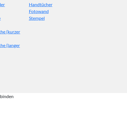
der
Handtücher
Fotowand
e
Stempel
he (kurzer
he (langer
 binden