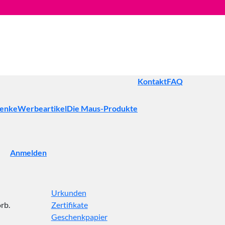
Kontakt
FAQ
henke
Werbeartikel
Die Maus-Produkte
Anmelden
Urkunden
rb.
Zertifikate
Geschenkpapier