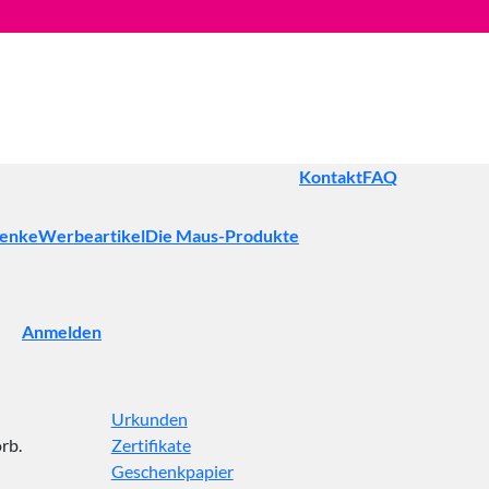
Kontakt
FAQ
henke
Werbeartikel
Die Maus-Produkte
Anmelden
Urkunden
rb.
Zertifikate
Geschenkpapier