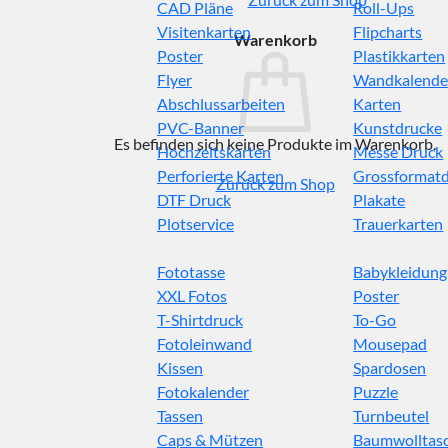
CAD Pläne
Roll-Ups
Visitenkarten
Flipcharts
Warenkorb
Poster
Plastikkarten
Flyer
Wandkalende
Abschlussarbeiten
Karten
PVC-Banner
Kunstdrucke
Es befinden sich keine Produkte im Warenkorb.
Hochzeitskarten
Messe Druck
Perforierte Karten
Grossformat
Zurück zum Shop
DTF Druck
Plakate
Plotservice
Trauerkarten
Fototasse
Babykleidung
XXL Fotos
Poster
T-Shirtdruck
To-Go
Fotoleinwand
Mousepad
Kissen
Spardosen
Fotokalender
Puzzle
Tassen
Turnbeutel
Caps & Mützen
Baumwolltas