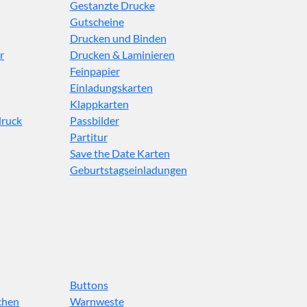
Gestanzte Drucke
Gutscheine
Drucken und Binden
r
Drucken & Laminieren
Feinpapier
Einladungskarten
Klappkarten
druck
Passbilder
Partitur
Save the Date Karten
Geburtstagseinladungen
Buttons
chen
Warnweste