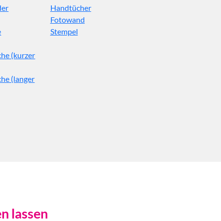
der
Handtücher
Fotowand
e
Stempel
he (kurzer
he (langer
en lassen