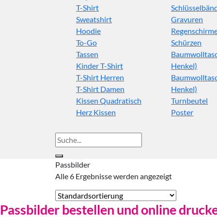
T-Shirt
Schlüsselbän
Sweatshirt
Gravuren
Hoodie
Regenschirm
To-Go
Schürzen
Tassen
Baumwolltasc
Kinder T-Shirt
Henkel)
T-Shirt Herren
Baumwolltasc
T-Shirt Damen
Henkel)
Kissen Quadratisch
Turnbeutel
Herz Kissen
Poster
Suche
nach:
Passbilder
Alle 6 Ergebnisse werden angezeigt
Passbilder bestellen und online druck