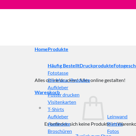
Zum
Inhalt
springen
Home
Produkte
Häufig Bestellt
Druckprodukte
Fotogesc
Fototasse
Alles online drucken! Alles online gestalten!
Die Maus -Produkte
Aufkleber
Warenkorb
Poster drucken
Visitenkarten
T-Shirts
Aufkleber
Leinwand
Es befinden sich keine Produkte im Warenko
Ausdrucke
Platten
Broschüren
Fotos
Zurück zum Shop