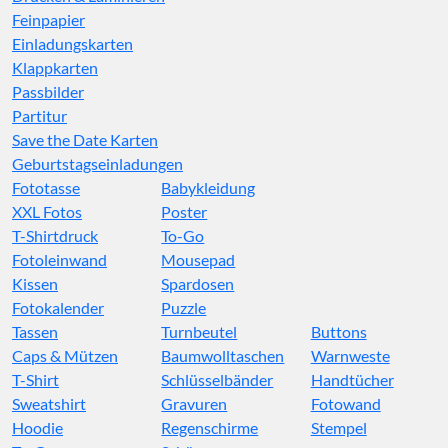
Feinpapier
Einladungskarten
Klappkarten
Passbilder
Partitur
Save the Date Karten
Geburtstagseinladungen
Fototasse
Babykleidung
XXL Fotos
Poster
T-Shirtdruck
To-Go
Fotoleinwand
Mousepad
Kissen
Spardosen
Fotokalender
Puzzle
Tassen
Turnbeutel
Buttons
Caps & Mützen
Baumwolltaschen
Warnweste
T-Shirt
Schlüsselbänder
Handtücher
Sweatshirt
Gravuren
Fotowand
Hoodie
Regenschirme
Stempel