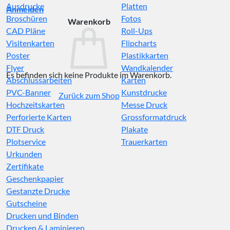
Ausdrucke
Platten
Anmelden
Broschüren
Fotos
Warenkorb
CAD Pläne
Roll-Ups
Visitenkarten
Flipcharts
Poster
Plastikkarten
Flyer
Wandkalender
Es befinden sich keine Produkte im Warenkorb.
Abschlussarbeiten
Karten
PVC-Banner
Kunstdrucke
Zurück zum Shop
Hochzeitskarten
Messe Druck
Perforierte Karten
Grossformatdruck
DTF Druck
Plakate
Plotservice
Trauerkarten
Urkunden
Zertifikate
Geschenkpapier
Gestanzte Drucke
Gutscheine
Drucken und Binden
Drucken & Laminieren