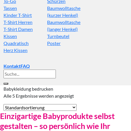
To-Go
Schürzen
Tassen
Baumwolltasche
Kinder T-Shirt
(kurzer Henkel)
T-Shirt Herren
Baumwolltasche
T-Shirt Damen
(langer Henkel)
Kissen
Turnbeutel
Quadratisch
Poster
Herz Kissen
Kontakt
FAQ
Suche
nach:
Babykleidung bedrucken
Alle 5 Ergebnisse werden angezeigt
Einzigartige Babyprodukte selbst
gestalten – so persönlich wie Ihr