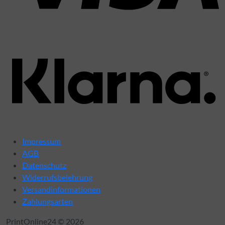
K
Impressum
AGB
Datenschutz
Widerrufsbelehrung
Versandinformationen
Zahlungsarten
PrintOnline24 © 2026