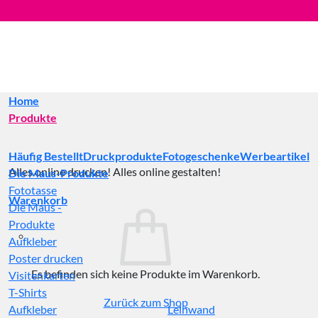
Zum
Inhalt
springen
Home
Produkte
Häufig Bestellt
Druckprodukte
Fotogeschenke
Werbeartikel
Alles online drucken! Alles online gestalten!
Die Maus-Produkte
Fototasse
Warenkorb
Die Maus -
Produkte
Aufkleber
Poster drucken
Es befinden sich keine Produkte im Warenkorb.
Visitenkarten
T-Shirts
Zurück zum Shop
Aufkleber
Leinwand