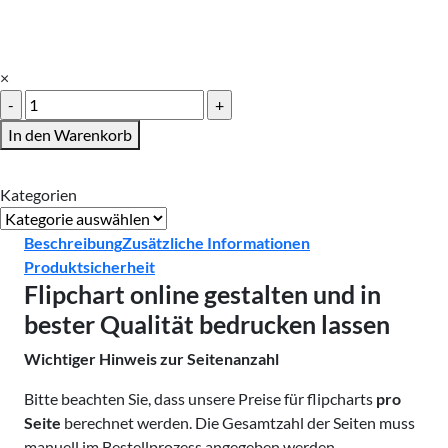
×
Flipchart
bedrucken
In den Warenkorb
Menge
Kategorien
Kategorien
Beschreibung
Zusätzliche Informationen
Produktsicherheit
Flipchart online gestalten und in
bester Qualität bedrucken lassen
Wichtiger Hinweis zur Seitenanzahl
Bitte beachten Sie, dass unsere Preise für flipcharts
pro
Seite
berechnet werden. Die Gesamtzahl der Seiten muss
manuell im Bestellprozess angegeben werden.