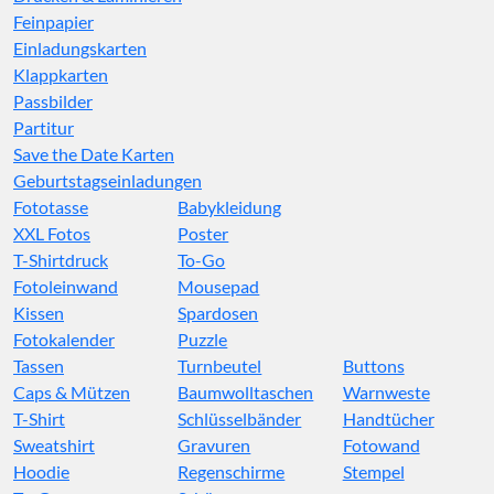
Feinpapier
Einladungskarten
Klappkarten
Passbilder
Partitur
Save the Date Karten
Geburtstagseinladungen
Fototasse
Babykleidung
XXL Fotos
Poster
T-Shirtdruck
To-Go
Fotoleinwand
Mousepad
Kissen
Spardosen
Fotokalender
Puzzle
Tassen
Turnbeutel
Buttons
Caps & Mützen
Baumwolltaschen
Warnweste
T-Shirt
Schlüsselbänder
Handtücher
Sweatshirt
Gravuren
Fotowand
Hoodie
Regenschirme
Stempel