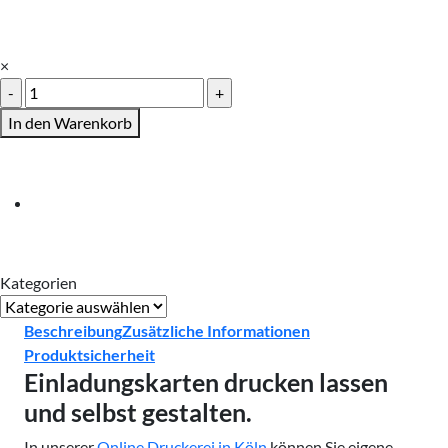
×
Einladungskarten
drucken
In den Warenkorb
Menge
Kategorien
Kategorien
Beschreibung
Zusätzliche Informationen
Produktsicherheit
Einladungskarten drucken lassen
und selbst gestalten.
In unserer
Online Druckerei in Köln
können Sie eigene