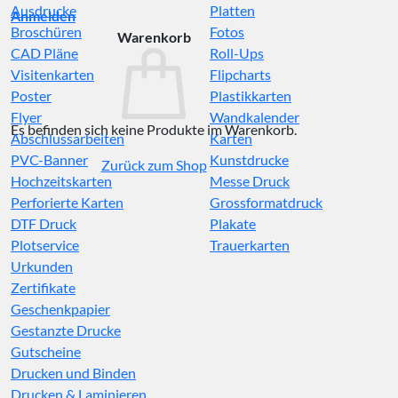
Ausdrucke
Platten
Anmelden
Broschüren
Fotos
Warenkorb
CAD Pläne
Roll-Ups
Visitenkarten
Flipcharts
Poster
Plastikkarten
Flyer
Wandkalender
Es befinden sich keine Produkte im Warenkorb.
Abschlussarbeiten
Karten
PVC-Banner
Kunstdrucke
Zurück zum Shop
Hochzeitskarten
Messe Druck
Perforierte Karten
Grossformatdruck
DTF Druck
Plakate
Plotservice
Trauerkarten
Urkunden
Zertifikate
Geschenkpapier
Gestanzte Drucke
Gutscheine
Drucken und Binden
Drucken & Laminieren