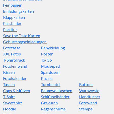
Feinpapier
Einladungskarten
Klappkarten
Passbilder
Partitur
Save the Date Karten
Geburtstagseinladungen
Fototasse
Babykleidung
XXL Fotos
Poster
T-Shirtdruck
To-Go
Fotoleinwand
Mousepad
Kissen
Spardosen
Fotokalender
Puzzle
Tassen
Turnbeutel
Buttons
Caps & Mützen
Baumwolltaschen
Warnweste
T-Shirt
Schlüsselbänder
Handtücher
Sweatshirt
Gravuren
Fotowand
Hoodie
Regenschirme
Stempel