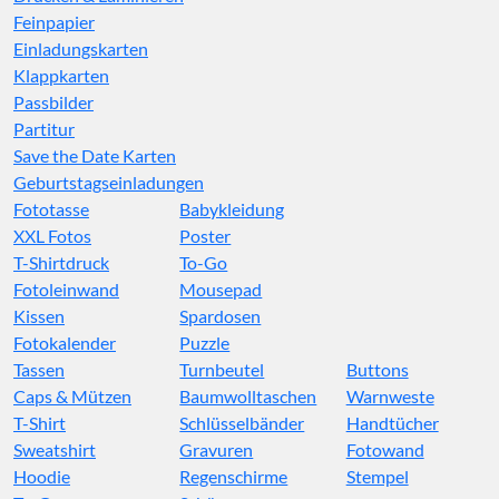
Feinpapier
Einladungskarten
Klappkarten
Passbilder
Partitur
Save the Date Karten
Geburtstagseinladungen
Fototasse
Babykleidung
XXL Fotos
Poster
T-Shirtdruck
To-Go
Fotoleinwand
Mousepad
Kissen
Spardosen
Fotokalender
Puzzle
Tassen
Turnbeutel
Buttons
Caps & Mützen
Baumwolltaschen
Warnweste
T-Shirt
Schlüsselbänder
Handtücher
Sweatshirt
Gravuren
Fotowand
Hoodie
Regenschirme
Stempel