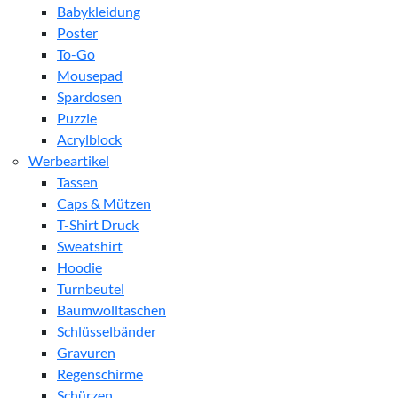
Babykleidung
Poster
To-Go
Mousepad
Spardosen
Puzzle
Acrylblock
Werbeartikel
Tassen
Caps & Mützen
T-Shirt Druck
Sweatshirt
Hoodie
Turnbeutel
Baumwolltaschen
Schlüsselbänder
Gravuren
Regenschirme
Schürzen