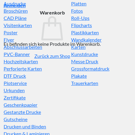
Ausdrucke
Platten
Anmelden
Broschüren
Fotos
Warenkorb
CAD Pläne
Roll-Ups
Visitenkarten
Flipcharts
Poster
Plastikkarten
Flyer
Wandkalender
Es befinden sich keine Produkte im Warenkorb.
Abschlussarbeiten
Karten
PVC-Banner
Kunstdrucke
Zurück zum Shop
Hochzeitskarten
Messe Druck
Perforierte Karten
Grossformatdruck
DTF Druck
Plakate
Plotservice
Trauerkarten
Urkunden
Zertifikate
Geschenkpapier
Gestanzte Drucke
Gutscheine
Drucken und Binden
Drucken & Laminieren