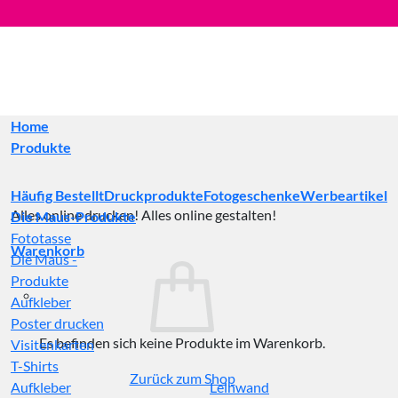
Zum
Inhalt
springen
Home
Produkte
Häufig Bestellt
Druckprodukte
Fotogeschenke
Werbeartikel
Alles online drucken! Alles online gestalten!
Die Maus-Produkte
Fototasse
Warenkorb
Die Maus -
Produkte
Aufkleber
Poster drucken
Es befinden sich keine Produkte im Warenkorb.
Visitenkarten
T-Shirts
Zurück zum Shop
Aufkleber
Leinwand