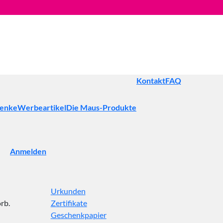
Kontakt
FAQ
henke
Werbeartikel
Die Maus-Produkte
Anmelden
Urkunden
rb.
Zertifikate
Geschenkpapier