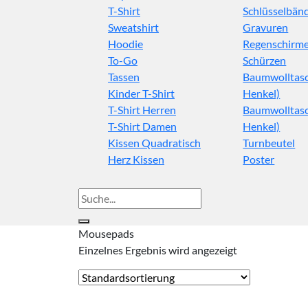
T-Shirt
Schlüsselbän
Sweatshirt
Gravuren
Hoodie
Regenschirm
To-Go
Schürzen
Tassen
Baumwolltasc
Kinder T-Shirt
Henkel)
T-Shirt Herren
Baumwolltasc
T-Shirt Damen
Henkel)
Kissen Quadratisch
Turnbeutel
Herz Kissen
Poster
Suche
nach:
Mousepads
Einzelnes Ergebnis wird angezeigt