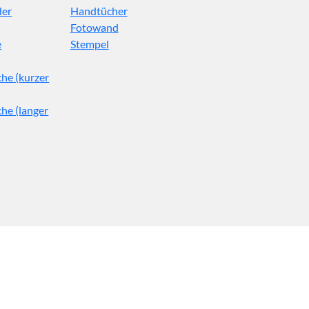
der
Handtücher
Fotowand
e
Stempel
he (kurzer
he (langer