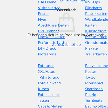
CAD Pläne
Roll-Ups
Visitenkarten
Flipcharts
Warenkorb
Poster
Plastikkarten
Flyer
Wandkalende
Abschlussarbeiten
Karten
PVC-Banner
Kunstdrucke
Es befinden sich keine Produkte im Warenkorb.
Hochzeitskarten
Messe Druck
Perforierte Karten
Grossformat
Zurück zum Shop
DTF Druck
Plakate
Plotservice
Trauerkarten
Fototasse
Babykleidung
XXL Fotos
Poster
T-Shirtdruck
To-Go
Fotoleinwand
Mousepad
Kissen
Spardosen
Fotokalender
Puzzle
Tassen
Turnbeutel
Caps & Mützen
Baumwolltas