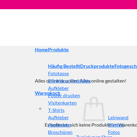
Zum
Inhalt
springen
Home
Produkte
Häufig Bestellt
Druckprodukte
Fotogesc
Fototasse
Alles online drucken! Alles online gestalten!
Die Maus -Produkte
Aufkleber
Warenkorb
Poster drucken
Visitenkarten
T-Shirts
Aufkleber
Leinwand
Es befinden sich keine Produkte im Warenko
Ausdrucke
Platten
Broschüren
Fotos
Zurück zum Shop