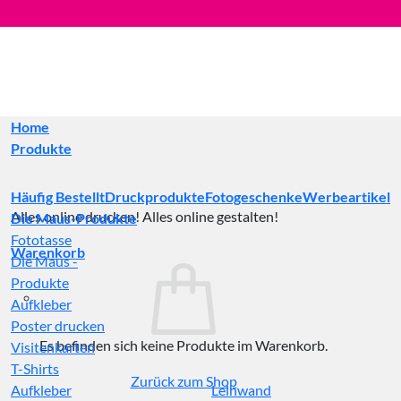
Zum
Inhalt
springen
Home
Produkte
Häufig Bestellt
Druckprodukte
Fotogeschenke
Werbeartikel
Alles online drucken! Alles online gestalten!
Die Maus-Produkte
Fototasse
Warenkorb
Die Maus -
Produkte
Aufkleber
Poster drucken
Es befinden sich keine Produkte im Warenkorb.
Visitenkarten
T-Shirts
Zurück zum Shop
Aufkleber
Leinwand