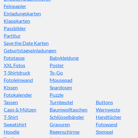
Feinpapier
Einladungskarten
Klappkarten
Passbilder
Partitur
Save the Date Karten
Geburtstagseinladungen
Fototasse
Babykleidung
XXL Fotos
Poster
T-Shirtdruck
To-Go
Fotoleinwand
Mousepad
Kissen
Spardosen
Fotokalender
Puzzle
Tassen
Turnbeutel
Buttons
Caps & Mützen
Baumwolltaschen
Warnweste
T-Shirt
Schlüsselbänder
Handtücher
Sweatshirt
Gravuren
Fotowand
Hoodie
Regenschirme
Stempel