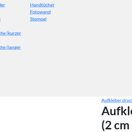
der
Handtücher
Fotowand
e
Stempel
he (kurzer
he (langer
Aufkleber dru
Aufkl
(2 cm