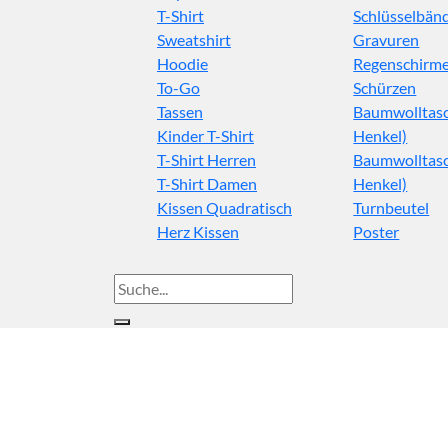
T-Shirt
Schlüsselbän
Sweatshirt
Gravuren
Hoodie
Regenschirm
To-Go
Schürzen
Tassen
Baumwolltasc
Kinder T-Shirt
Henkel)
T-Shirt Herren
Baumwolltasc
T-Shirt Damen
Henkel)
Kissen Quadratisch
Turnbeutel
Herz Kissen
Poster
Suche
nach: