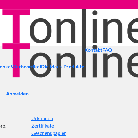
Kontakt
FAQ
henke
Werbeartikel
Die Maus-Produkte
Anmelden
Urkunden
rb.
Zertifikate
Geschenkpapier