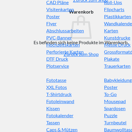
CAD Pläne
Roll-Ups
Visitenkarten
Flipcharts
Warenkorb
Poster
Plastikkarten
Flyer
Wandkalende
Abschlussarbeiten
Karten
PVC-Banner
Kunstdrucke
Es befinden sich keine Produkte im Warenkorb.
Hochzeitskarten
Messe Druck
Perforierte Karten
Grossformat
Zurück zum Shop
DTF Druck
Plakate
Plotservice
Trauerkarten
Fototasse
Babykleidung
XXL Fotos
Poster
T-Shirtdruck
To-Go
Fotoleinwand
Mousepad
Kissen
Spardosen
Fotokalender
Puzzle
Tassen
Turnbeutel
Caps & Mützen
Baumwolltas