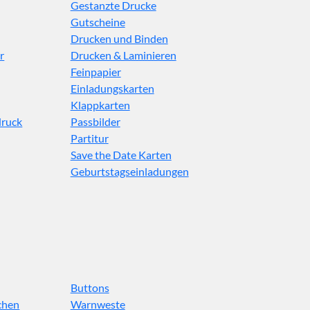
Gestanzte Drucke
Gutscheine
Drucken und Binden
r
Drucken & Laminieren
Feinpapier
Einladungskarten
Klappkarten
druck
Passbilder
Partitur
Save the Date Karten
Geburtstagseinladungen
Buttons
chen
Warnweste