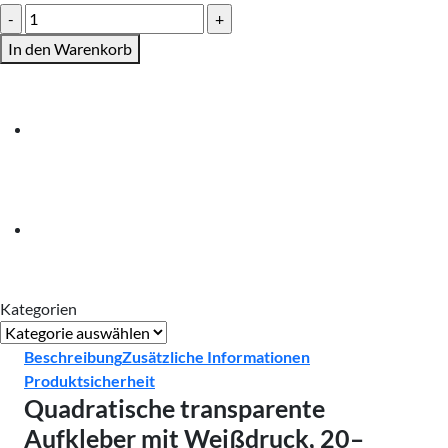
Aufkleber
transparent
In den Warenkorb
quadratisch
mit
Weißdruck(20
cm
bis
120
cm)
Menge
Kategorien
Kategorien
Beschreibung
Zusätzliche Informationen
Produktsicherheit
Quadratische transparente
Aufkleber mit Weißdruck, 20–