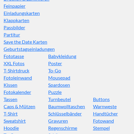
Feinpapier
Einladungskarten
Klappkarten
Passbilder
Partitur
Save the Date Karten
Geburtstagseinladungen
Fototasse
Babykleidung
XXL Fotos
Poster
T-Shirtdruck
To-Go
Fotoleinwand
Mousepad
Kissen
Spardosen
Fotokalender
Puzzle
Tassen
Turnbeutel
Buttons
Caps & Mützen
Baumwolltaschen
Warnweste
T-Shirt
Schlüsselbänder
Handtücher
Sweatshirt
Gravuren
Fotowand
Hoodie
Regenschirme
Stempel