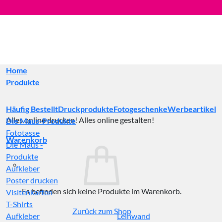
Zum
Inhalt
springen
Home
Produkte
Häufig Bestellt
Druckprodukte
Fotogeschenke
Werbeartikel
Alles online drucken! Alles online gestalten!
Die Maus-Produkte
Fototasse
Warenkorb
Die Maus -
Produkte
Aufkleber
Poster drucken
Es befinden sich keine Produkte im Warenkorb.
Visitenkarten
T-Shirts
Zurück zum Shop
Aufkleber
Leinwand