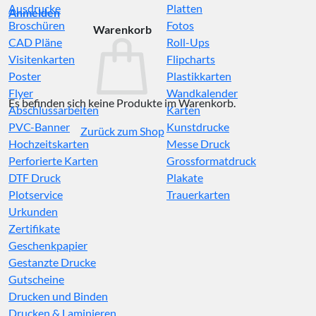
Ausdrucke
Platten
Anmelden
Broschüren
Fotos
Warenkorb
CAD Pläne
Roll-Ups
Visitenkarten
Flipcharts
Poster
Plastikkarten
Flyer
Wandkalender
Es befinden sich keine Produkte im Warenkorb.
Abschlussarbeiten
Karten
PVC-Banner
Kunstdrucke
Zurück zum Shop
Hochzeitskarten
Messe Druck
Perforierte Karten
Grossformatdruck
DTF Druck
Plakate
Plotservice
Trauerkarten
Urkunden
Zertifikate
Geschenkpapier
Gestanzte Drucke
Gutscheine
Drucken und Binden
Drucken & Laminieren