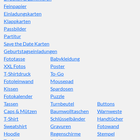
Feinpapier
Einladungskarten
Klappkarten
Passbilder
Partitur
Save the Date Karten
Geburtstagseinladungen
Fototasse
Babykleidung
XXL Fotos
Poster
T-Shirtdruck
To-Go
Fotoleinwand
Mousepad
Kissen
Spardosen
Fotokalender
Puzzle
Tassen
Turnbeutel
Buttons
Caps & Mützen
Baumwolltaschen
Warnweste
T-Shirt
Schlüsselbänder
Handtücher
Sweatshirt
Gravuren
Fotowand
Hoodie
Regenschirme
Stempel