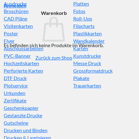
Ausdrucke
Platten
Anmelden
Broschüren
Fotos
Warenkorb
CAD Pläne
Roll-Ups
Visitenkarten
Flipcharts
Poster
Plastikkarten
Flyer
Wandkalender
Es befinden sich keine Produkte im Warenkorb.
Abschlussarbeiten
Karten
PVC-Banner
Kunstdrucke
Zurück zum Shop
Hochzeitskarten
Messe Druck
Perforierte Karten
Grossformatdruck
DTF Druck
Plakate
Plotservice
Trauerkarten
Urkunden
Zertifikate
Geschenkpapier
Gestanzte Drucke
Gutscheine
Drucken und Binden
Drucken & Laminieren