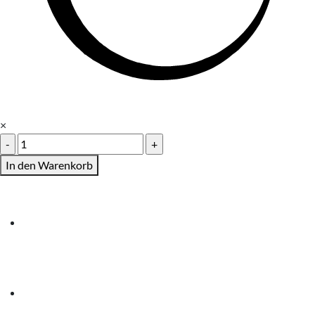
×
Cappuccino-
Tasse
In den Warenkorb
Menge