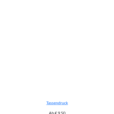
Tassendruck
Ab
€
9,50