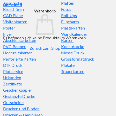
Ausdrucke
Platten
Anmelden
Broschüren
Fotos
Warenkorb
CAD Pläne
Roll-Ups
Visitenkarten
Flipcharts
Poster
Plastikkarten
Flyer
Wandkalender
Es befinden sich keine Produkte im Warenkorb.
Abschlussarbeiten
Karten
PVC-Banner
Kunstdrucke
Zurück zum Shop
Hochzeitskarten
Messe Druck
Perforierte Karten
Grossformatdruck
DTF Druck
Plakate
Plotservice
Trauerkarten
Urkunden
Zertifikate
Geschenkpapier
Gestanzte Drucke
Gutscheine
Drucken und Binden
Drucken & Laminieren