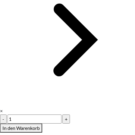
×
Flyer
A610,5
In den Warenkorb
x