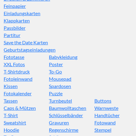
Feinpapier
Einladungskarten
Klappkarten
Passbilder
Partitur
Save the Date Karten
Geburtstagseinladungen
Fototasse
Babykleidung
XXL Fotos
Poster
T-Shirtdruck
To-Go
Fotoleinwand
Mousepad
Kissen
Spardosen
Fotokalender
Puzzle
Tassen
Turnbeutel
Buttons
Caps & Mützen
Baumwolltaschen
Warnweste
T-Shirt
Schlüsselbänder
Handtücher
Sweatshirt
Gravuren
Fotowand
Hoodie
Regenschirme
Stempel