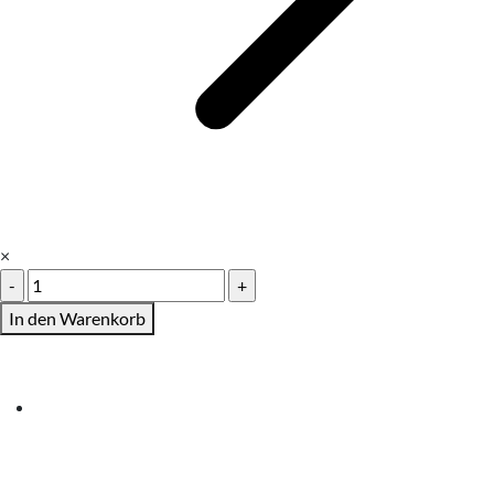
×
Flyer
30
In den Warenkorb
x
30
cmquadratisch
Menge