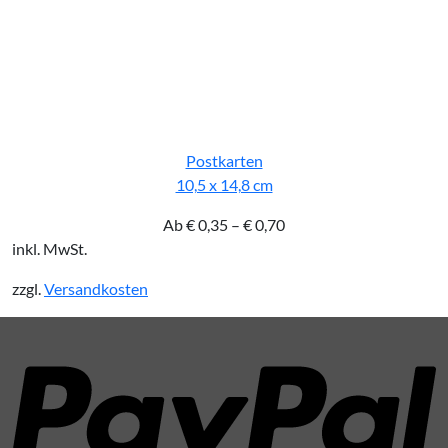
Postkarten
10,5 x 14,8 cm
Ab
€
0,35
–
€
0,70
inkl. MwSt.
zzgl.
Versandkosten
P