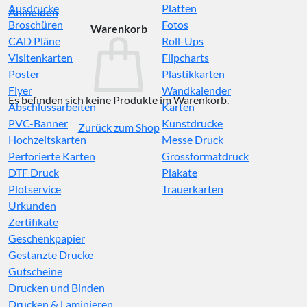
Ausdrucke
Platten
Anmelden
Broschüren
Fotos
Warenkorb
CAD Pläne
Roll-Ups
Visitenkarten
Flipcharts
Poster
Plastikkarten
Flyer
Wandkalender
Es befinden sich keine Produkte im Warenkorb.
Abschlussarbeiten
Karten
PVC-Banner
Kunstdrucke
Zurück zum Shop
Hochzeitskarten
Messe Druck
Perforierte Karten
Grossformatdruck
DTF Druck
Plakate
Plotservice
Trauerkarten
Urkunden
Zertifikate
Geschenkpapier
Gestanzte Drucke
Gutscheine
Drucken und Binden
Drucken & Laminieren