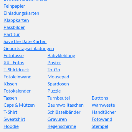
Feinpapier
Einladungskarten
Klappkarten
Passbilder
Partitur
Save the Date Karten
Geburtstagseinladungen
Fototasse
Babykleidung
XXL Fotos
Poster
T-Shirtdruck
To-Go
Fotoleinwand
Mousepad
Kissen
Spardosen
Fotokalender
Puzzle
Tassen
Turnbeutel
Buttons
Caps & Mützen
Baumwolltaschen
Warnweste
T-Shirt
Schlüsselbänder
Handtücher
Sweatshirt
Gravuren
Fotowand
Hoodie
Regenschirme
Stempel