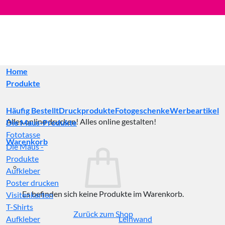
Zum
Inhalt
springen
Home
Produkte
Häufig Bestellt
Druckprodukte
Fotogeschenke
Werbeartikel
Alles online drucken! Alles online gestalten!
Die Maus-Produkte
Fototasse
Warenkorb
Die Maus -
Produkte
Aufkleber
Poster drucken
Es befinden sich keine Produkte im Warenkorb.
Visitenkarten
T-Shirts
Zurück zum Shop
Aufkleber
Leinwand