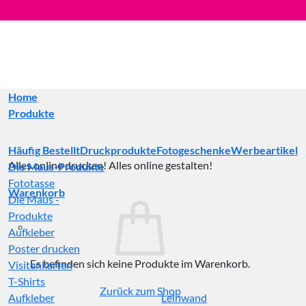
Zum
Inhalt
springen
Home
Produkte
Häufig Bestellt
Druckprodukte
Fotogeschenke
Werbeartikel
Alles online drucken! Alles online gestalten!
Die Maus-Produkte
Fototasse
Warenkorb
Die Maus -
Produkte
Aufkleber
Poster drucken
Es befinden sich keine Produkte im Warenkorb.
Visitenkarten
T-Shirts
Zurück zum Shop
Aufkleber
Leinwand