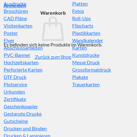
Ausdrucke
Platten
Anmelden
Broschüren
Fotos
Warenkorb
CAD Pläne
Roll-Ups
Visitenkarten
Flipcharts
Poster
Plastikkarten
Flyer
Wandkalender
Es befinden sich keine Produkte im Warenkorb.
Abschlussarbeiten
Karten
PVC-Banner
Kunstdrucke
Zurück zum Shop
Hochzeitskarten
Messe Druck
Perforierte Karten
Grossformatdruck
DTF Druck
Plakate
Plotservice
Trauerkarten
Urkunden
Zertifikate
Geschenkpapier
Gestanzte Drucke
Gutscheine
Drucken und Binden
Drucken & Laminieren