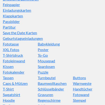
Feinpapier
Einladungskarten
Klappkarten
Passbilder
Partitur
Save the Date Karten
Geburtstagseinladungen
Fototasse
Babykleidung
XXL Fotos
Poster
T-Shirtdruck
To-Go
Fotoleinwand
Mousepad
Kissen
Spardosen
Fotokalender
Puzzle
Tassen
Turnbeutel
Buttons
Caps & Mützen
Baumwolltaschen
Warnweste
T-Shirt
Schlüsselbänder
Handtücher
Sweatshirt
Gravuren
Fotowand
Hoodie
Regenschirme
Stempel