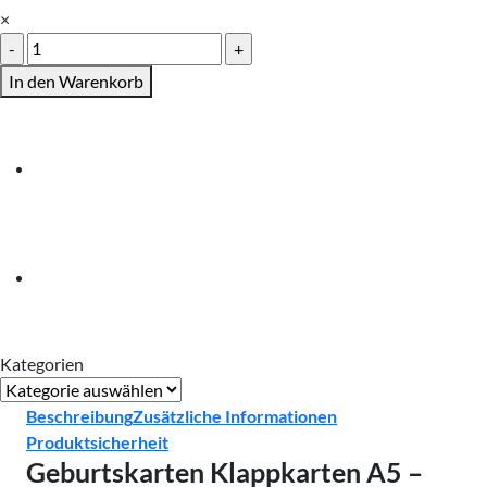
×
Geburtskarten
Klappkarten
In den Warenkorb
A5
Menge
Kategorien
Kategorien
Beschreibung
Zusätzliche Informationen
Produktsicherheit
Geburtskarten Klappkarten A5 –