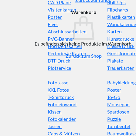
CAD Pläne
Roll-Ups
Visitenkarten
Flipcharts
Warenkorb
Poster
Plastikkarten
Flyer
Wandkalende
Abschlussarbeiten
Karten
PVC-Banner
Kunstdrucke
Es befinden sich keine Produkte im Warenkorb.
Hochzeitskarten
Messe Druck
Perforierte Karten
Grossformat
Zurück zum Shop
DTF Druck
Plakate
Plotservice
Trauerkarten
Fototasse
Babykleidung
XXL Fotos
Poster
T-Shirtdruck
To-Go
Fotoleinwand
Mousepad
Kissen
Spardosen
Fotokalender
Puzzle
Tassen
Turnbeutel
Caps & Mützen
Baumwolltas