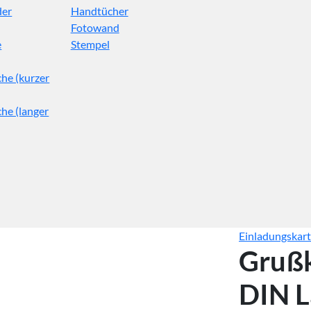
der
Handtücher
Fotowand
e
Stempel
he (kurzer
he (langer
Einladungskar
Gruß
DIN 