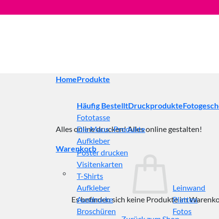
Zum
Inhalt
springen
Home
Produkte
Häufig Bestellt
Druckprodukte
Fotogesc
Fototasse
Alles online drucken! Alles online gestalten!
Die Maus -Produkte
Aufkleber
Warenkorb
Poster drucken
Visitenkarten
T-Shirts
Aufkleber
Leinwand
Es befinden sich keine Produkte im Warenko
Ausdrucke
Platten
Broschüren
Fotos
Zurück zum Shop