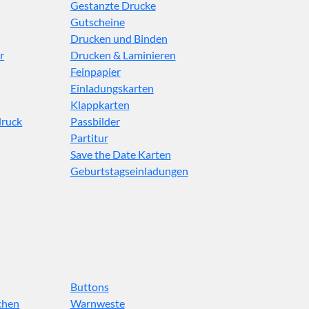
Gestanzte Drucke
Gutscheine
Drucken und Binden
r
Drucken & Laminieren
Feinpapier
Einladungskarten
Klappkarten
druck
Passbilder
Partitur
Save the Date Karten
Geburtstagseinladungen
Buttons
chen
Warnweste