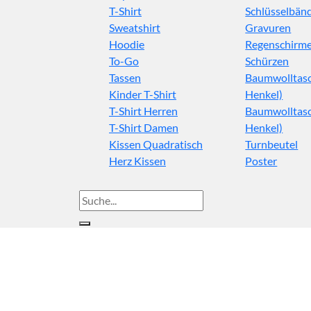
T-Shirt
Schlüsselbän
Sweatshirt
Gravuren
Hoodie
Regenschirm
To-Go
Schürzen
Tassen
Baumwolltasc
Kinder T-Shirt
Henkel)
T-Shirt Herren
Baumwolltasc
T-Shirt Damen
Henkel)
Kissen Quadratisch
Turnbeutel
Herz Kissen
Poster
Suche
nach: