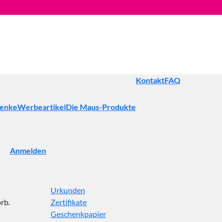
Kontakt
FAQ
henke
Werbeartikel
Die Maus-Produkte
Anmelden
Urkunden
rb.
Zertifikate
Geschenkpapier