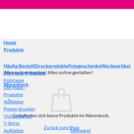
Zum
Inhalt
springen
Home
Produkte
Häufig Bestellt
Druckprodukte
Fotogeschenke
Werbeartikel
Alles online drucken! Alles online gestalten!
Die Maus-Produkte
Fototasse
Warenkorb
Die Maus -
Produkte
Aufkleber
Poster drucken
Es befinden sich keine Produkte im Warenkorb.
Visitenkarten
T-Shirts
Zurück zum Shop
Aufkleber
Leinwand