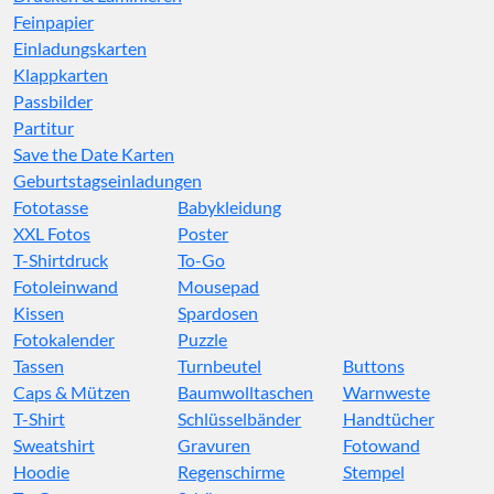
Feinpapier
Einladungskarten
Klappkarten
Passbilder
Partitur
Save the Date Karten
Geburtstagseinladungen
Fototasse
Babykleidung
XXL Fotos
Poster
T-Shirtdruck
To-Go
Fotoleinwand
Mousepad
Kissen
Spardosen
Fotokalender
Puzzle
Tassen
Turnbeutel
Buttons
Caps & Mützen
Baumwolltaschen
Warnweste
T-Shirt
Schlüsselbänder
Handtücher
Sweatshirt
Gravuren
Fotowand
Hoodie
Regenschirme
Stempel