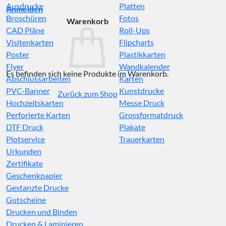
Ausdrucke
Platten
Anmelden
Broschüren
Fotos
Warenkorb
CAD Pläne
Roll-Ups
Visitenkarten
Flipcharts
Poster
Plastikkarten
Flyer
Wandkalender
Es befinden sich keine Produkte im Warenkorb.
Abschlussarbeiten
Karten
PVC-Banner
Kunstdrucke
Zurück zum Shop
Hochzeitskarten
Messe Druck
Perforierte Karten
Grossformatdruck
DTF Druck
Plakate
Plotservice
Trauerkarten
Urkunden
Zertifikate
Geschenkpapier
Gestanzte Drucke
Gutscheine
Drucken und Binden
Drucken & Laminieren