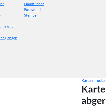
der
Handtücher
Fotowand
e
Stempel
he (kurzer
he (langer
Karten drucke
Karte
abger