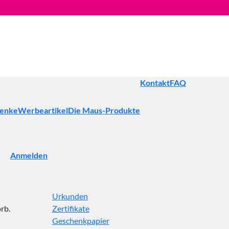
Kontakt
FAQ
henke
Werbeartikel
Die Maus-Produkte
Anmelden
Urkunden
rb.
Zertifikate
Geschenkpapier