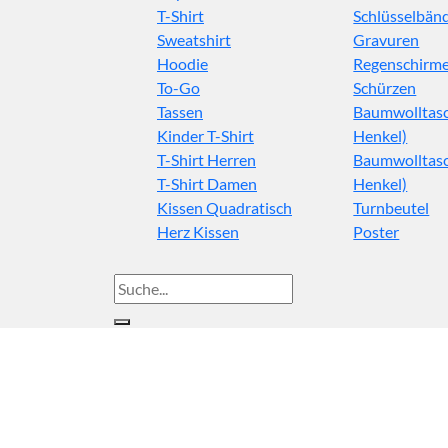
T-Shirt
Schlüsselbän
Sweatshirt
Gravuren
Hoodie
Regenschirm
To-Go
Schürzen
Tassen
Baumwolltasc
Kinder T-Shirt
Henkel)
T-Shirt Herren
Baumwolltasc
T-Shirt Damen
Henkel)
Kissen Quadratisch
Turnbeutel
Herz Kissen
Poster
Suche
nach: