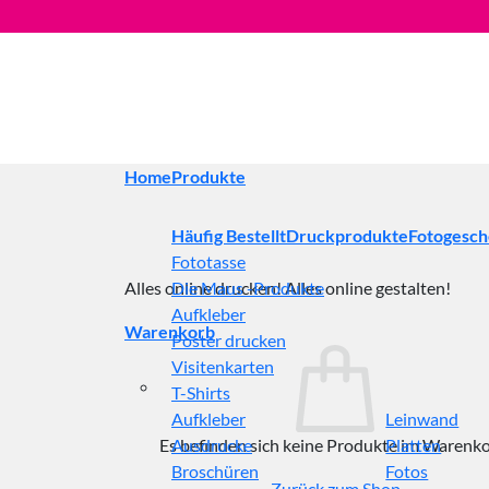
Zum
Inhalt
springen
Home
Produkte
Häufig Bestellt
Druckprodukte
Fotogesc
Fototasse
Alles online drucken! Alles online gestalten!
Die Maus -Produkte
Aufkleber
Warenkorb
Poster drucken
Visitenkarten
T-Shirts
Aufkleber
Leinwand
Es befinden sich keine Produkte im Warenko
Ausdrucke
Platten
Broschüren
Fotos
Zurück zum Shop