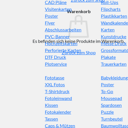
CAD Pläne
Roll-Ups
Visitenkarten
Flipcharts
Warenkorb
Poster
Plastikkarten
Flyer
Wandkalende
Abschlussarbeiten
Karten
PVC-Banner
Kunstdrucke
Es befinden sich keine Produkte im Warenkorb.
Hochzeitskarten
Messe Druck
Perforierte Karten
Grossformat
Zurück zum Shop
DTF Druck
Plakate
Plotservice
Trauerkarten
Fototasse
Babykleidung
XXL Fotos
Poster
T-Shirtdruck
To-Go
Fotoleinwand
Mousepad
Kissen
Spardosen
Fotokalender
Puzzle
Tassen
Turnbeutel
Caps & Mützen
Baumwolltas