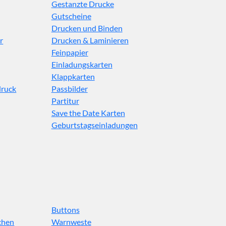
Gestanzte Drucke
Gutscheine
Drucken und Binden
r
Drucken & Laminieren
Feinpapier
Einladungskarten
Klappkarten
druck
Passbilder
Partitur
Save the Date Karten
Geburtstagseinladungen
Buttons
chen
Warnweste