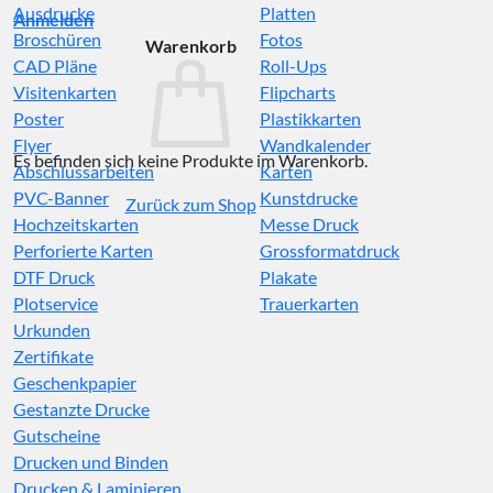
Ausdrucke
Platten
Anmelden
Broschüren
Fotos
Warenkorb
CAD Pläne
Roll-Ups
Visitenkarten
Flipcharts
Poster
Plastikkarten
Flyer
Wandkalender
Es befinden sich keine Produkte im Warenkorb.
Abschlussarbeiten
Karten
PVC-Banner
Kunstdrucke
Zurück zum Shop
Hochzeitskarten
Messe Druck
Perforierte Karten
Grossformatdruck
DTF Druck
Plakate
Plotservice
Trauerkarten
Urkunden
Zertifikate
Geschenkpapier
Gestanzte Drucke
Gutscheine
Drucken und Binden
Drucken & Laminieren