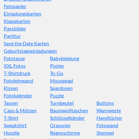
Feinpapier
Einladungskarten
Klappkarten
Passbilder
Partitur
Save the Date Karten
Geburtstagseinladungen
Fototasse
Babykleidung
XXL Fotos
Poster
T-Shirtdruck
To-Go
Fotoleinwand
Mousepad
Kissen
Spardosen
Fotokalender
Puzzle
Tassen
Turnbeutel
Buttons
Caps & Mützen
Baumwolltaschen
Warnweste
T-Shirt
Schlüsselbänder
Handtücher
Sweatshirt
Gravuren
Fotowand
Hoodie
Regenschirme
Stempel