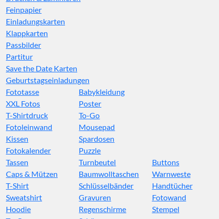
Feinpapier
Einladungskarten
Klappkarten
Passbilder
Partitur
Save the Date Karten
Geburtstagseinladungen
Fototasse
Babykleidung
XXL Fotos
Poster
T-Shirtdruck
To-Go
Fotoleinwand
Mousepad
Kissen
Spardosen
Fotokalender
Puzzle
Tassen
Turnbeutel
Buttons
Caps & Mützen
Baumwolltaschen
Warnweste
T-Shirt
Schlüsselbänder
Handtücher
Sweatshirt
Gravuren
Fotowand
Hoodie
Regenschirme
Stempel