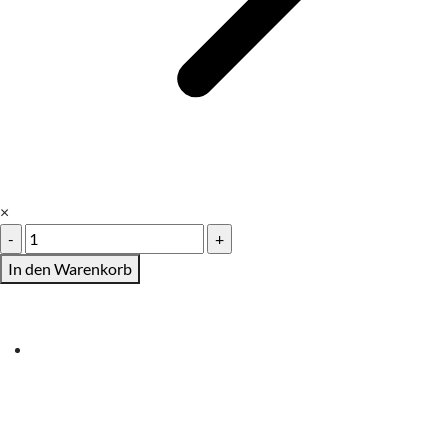
×
Klappkarten
DIN-
In den Warenkorb
Lang
Menge