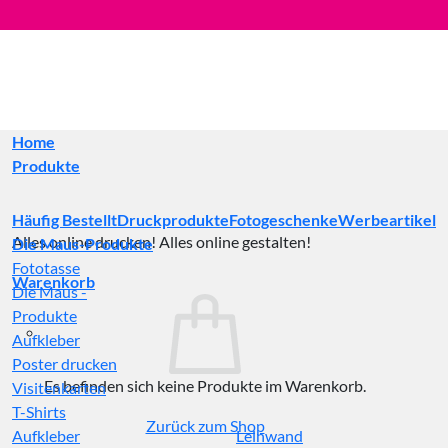
Zum
Inhalt
springen
Home
Produkte
Häufig Bestellt
Druckprodukte
Fotogeschenke
Werbeartikel
Alles online drucken! Alles online gestalten!
Die Maus-Produkte
Fototasse
Warenkorb
Die Maus -
Produkte
Aufkleber
Poster drucken
Es befinden sich keine Produkte im Warenkorb.
Visitenkarten
T-Shirts
Zurück zum Shop
Aufkleber
Leinwand