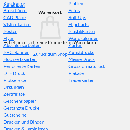
Ausdrucke
Platten
Anmelden
Broschüren
Fotos
Warenkorb
CAD Pläne
Roll-Ups
Visitenkarten
Flipcharts
Poster
Plastikkarten
Flyer
Wandkalender
Es befinden sich keine Produkte im Warenkorb.
Abschlussarbeiten
Karten
PVC-Banner
Kunstdrucke
Zurück zum Shop
Hochzeitskarten
Messe Druck
Perforierte Karten
Grossformatdruck
DTF Druck
Plakate
Plotservice
Trauerkarten
Urkunden
Zertifikate
Geschenkpapier
Gestanzte Drucke
Gutscheine
Drucken und Binden
Drucken & Laminieren