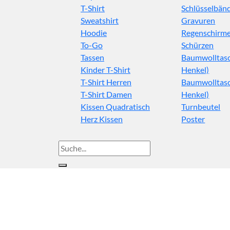
T-Shirt
Schlüsselbän
Sweatshirt
Gravuren
Hoodie
Regenschirm
To-Go
Schürzen
Tassen
Baumwolltasc
Kinder T-Shirt
Henkel)
T-Shirt Herren
Baumwolltasc
T-Shirt Damen
Henkel)
Kissen Quadratisch
Turnbeutel
Herz Kissen
Poster
Suche
nach: