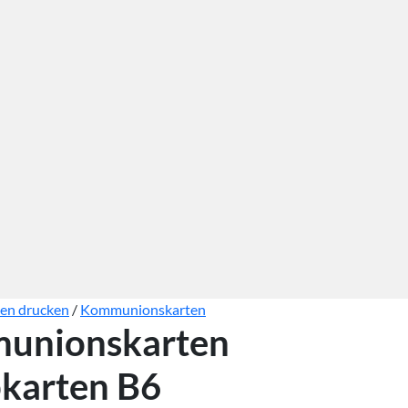
ten drucken
/
Kommunionskarten
unionskarten
karten B6