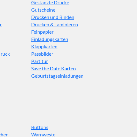
Gestanzte Drucke
Gutscheine
Drucken und Binden
r
Drucken & Laminieren
Feinpapier
Einladungskarten
Klappkarten
druck
Passbilder
Partitur
Save the Date Karten
Geburtstagseinladungen
Buttons
chen
Warnweste