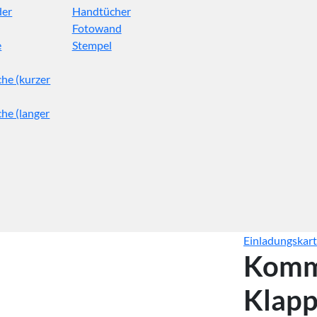
der
Handtücher
Fotowand
e
Stempel
he (kurzer
he (langer
Einladungskar
Komm
Klapp