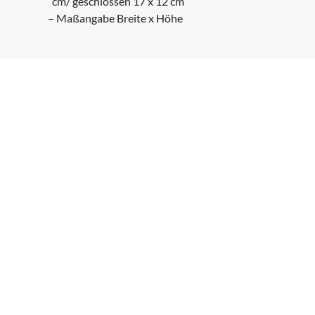
cm/ geschlossen 17 x 12 cm
– Maßangabe Breite x Höhe