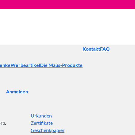
Kontakt
FAQ
henke
Werbeartikel
Die Maus-Produkte
Anmelden
Urkunden
rb.
Zertifikate
Geschenkpapier