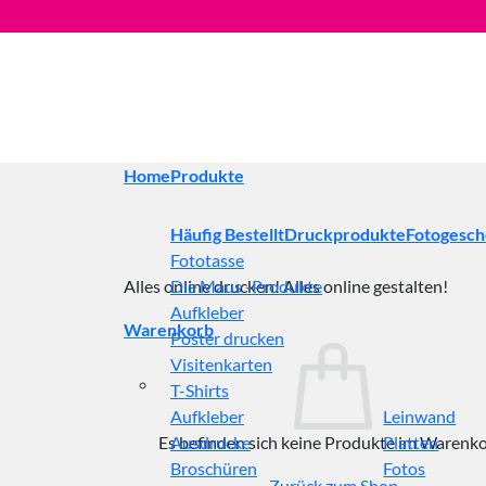
Zum
Inhalt
springen
Home
Produkte
Häufig Bestellt
Druckprodukte
Fotogesc
Fototasse
Alles online drucken! Alles online gestalten!
Die Maus -Produkte
Aufkleber
Warenkorb
Poster drucken
Visitenkarten
T-Shirts
Aufkleber
Leinwand
Es befinden sich keine Produkte im Warenko
Ausdrucke
Platten
Broschüren
Fotos
Zurück zum Shop