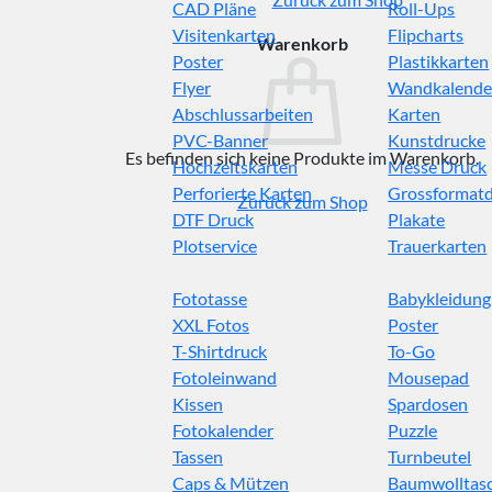
CAD Pläne
Roll-Ups
Visitenkarten
Flipcharts
Warenkorb
Poster
Plastikkarten
Flyer
Wandkalende
Abschlussarbeiten
Karten
PVC-Banner
Kunstdrucke
Es befinden sich keine Produkte im Warenkorb.
Hochzeitskarten
Messe Druck
Perforierte Karten
Grossformat
Zurück zum Shop
DTF Druck
Plakate
Plotservice
Trauerkarten
Fototasse
Babykleidung
XXL Fotos
Poster
T-Shirtdruck
To-Go
Fotoleinwand
Mousepad
Kissen
Spardosen
Fotokalender
Puzzle
Tassen
Turnbeutel
Caps & Mützen
Baumwolltas