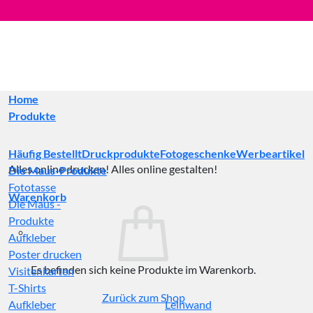
Zum
Inhalt
springen
Home
Produkte
Häufig Bestellt
Druckprodukte
Fotogeschenke
Werbeartikel
Alles online drucken! Alles online gestalten!
Die Maus-Produkte
Fototasse
Warenkorb
Die Maus -
Produkte
Aufkleber
Poster drucken
Es befinden sich keine Produkte im Warenkorb.
Visitenkarten
T-Shirts
Zurück zum Shop
Aufkleber
Leinwand