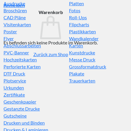
Ausdrucke
Platten
Anmelden
Broschüren
Fotos
Warenkorb
CAD Pläne
Roll-Ups
Visitenkarten
Flipcharts
Poster
Plastikkarten
Flyer
Wandkalender
Es befinden sich keine Produkte im Warenkorb.
Abschlussarbeiten
Karten
PVC-Banner
Kunstdrucke
Zurück zum Shop
Hochzeitskarten
Messe Druck
Perforierte Karten
Grossformatdruck
DTF Druck
Plakate
Plotservice
Trauerkarten
Urkunden
Zertifikate
Geschenkpapier
Gestanzte Drucke
Gutscheine
Drucken und Binden
Drucken & Laminieren