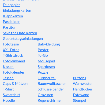
Feinpapier
Einladungskarten
Klappkarten
Passbilder
Partitur
Save the Date Karten
Geburtstagseinladungen
Fototasse
Babykleidung
XXL Fotos
Poster
T-Shirtdruck
To-Go
Fotoleinwand
Mousepad
Kissen
Spardosen
Fotokalender
Puzzle
Tassen
Turnbeutel
Buttons
Caps & Mützen
Baumwolltaschen
Warnweste
T-Shirt
Schlüsselbänder
Handtücher
Sweatshirt
Gravuren
Fotowand
Hoodie
Regenschirme
Stempel