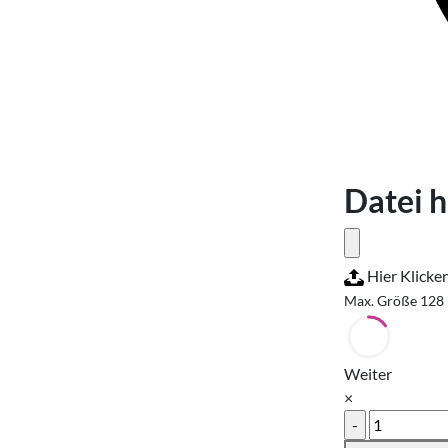
Datei 
Hier Klicke
Max. Größe 128
Weiter
×
Loseblatts
A5