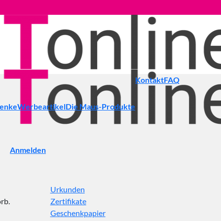
Kontakt
FAQ
henke
Werbeartikel
Die Maus-Produkte
Anmelden
Urkunden
rb.
Zertifikate
Geschenkpapier