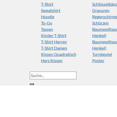
T-Shirt
Schlüsselbän
Sweatshirt
Gravuren
Hoodie
Regenschirm
To-Go
Schürzen
Tassen
Baumwolltasc
Kinder T-Shirt
Henkel)
T-Shirt Herren
Baumwolltasc
T-Shirt Damen
Henkel)
Kissen Quadratisch
Turnbeutel
Herz Kissen
Poster
Suche
nach: