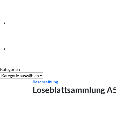
Kategorien
Kategorien
Beschreibung
Loseblattsammlung A5