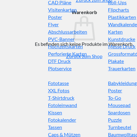
CAD Pläne
Roll-Ups
Visitenkarten
Flipcharts
Warenkorb
Poster
Plastikkarten
Flyer
Wandkalende
Abschlussarbeiten
Karten
PVC-Banner
Kunstdrucke
Es befinden sich keine Produkte im Warenkorb.
Hochzeitskarten
Messe Druck
Perforierte Karten
Grossformat
Zurück zum Shop
DTF Druck
Plakate
Plotservice
Trauerkarten
Fototasse
Babykleidung
XXL Fotos
Poster
T-Shirtdruck
To-Go
Fotoleinwand
Mousepad
Kissen
Spardosen
Fotokalender
Puzzle
Tassen
Turnbeutel
Caps & Mützen
Baumwolltas