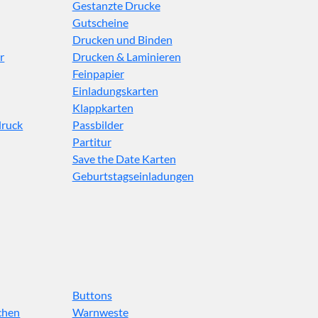
Gestanzte Drucke
Gutscheine
Drucken und Binden
r
Drucken & Laminieren
Feinpapier
Einladungskarten
Klappkarten
druck
Passbilder
Partitur
Save the Date Karten
Geburtstagseinladungen
Buttons
chen
Warnweste