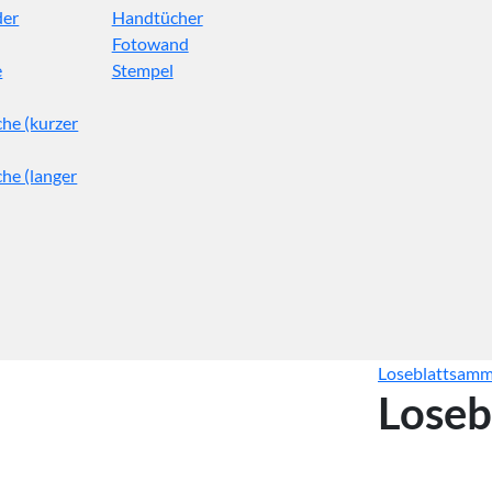
der
Handtücher
Fotowand
e
Stempel
he (kurzer
he (langer
Loseblattsamm
Loseb