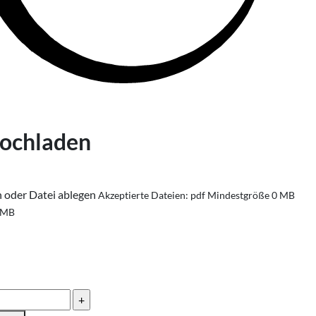
hochladen
n oder Datei ablegen
Akzeptierte Dateien: pdf
Mindestgröße 0 MB
 MB
ammlung