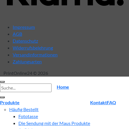
Impressum
AGB
Datenschutz
Widerrufsbelehrung
Versandinformationen
Zahlungsarten
PrintOnline24 © 2026
Suche
Home
nach:
Produkte
Kontakt
FAQ
Häufig Bestellt
Fototasse
Die Sendung mit der Maus Produkte