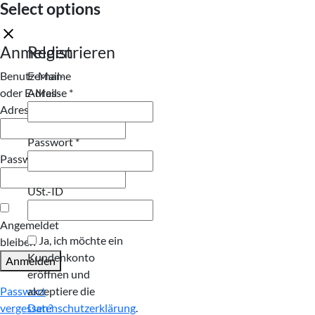
Select options
Anmelden
Registrieren
Benutzername
E-Mail-
Erforderlich
oder E-Mail-
Adresse
*
Erforderlich
Adresse
*
Erforderlich
Passwort
*
Erforderlich
Passwort
*
USt.-ID
Angemeldet
Ja, ich möchte ein
bleiben
Kundenkonto
Anmelden
eröffnen und
Passwort
akzeptiere die
vergessen?
Datenschutzerklärung
.