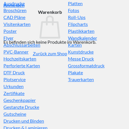
Ausdrucke
Platten
Anmelden
Broschüren
Fotos
Warenkorb
CAD Pläne
Roll-Ups
Visitenkarten
Flipcharts
Poster
Plastikkarten
Flyer
Wandkalender
Es befinden sich keine Produkte im Warenkorb.
Abschlussarbeiten
Karten
PVC-Banner
Kunstdrucke
Zurück zum Shop
Hochzeitskarten
Messe Druck
Perforierte Karten
Grossformatdruck
DTF Druck
Plakate
Plotservice
Trauerkarten
Urkunden
Zertifikate
Geschenkpapier
Gestanzte Drucke
Gutscheine
Drucken und Binden
Drucken & Laminieren