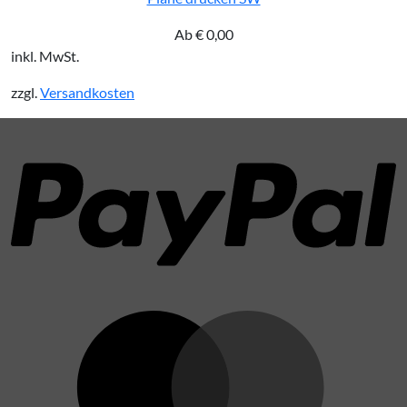
Ab
€
0,00
inkl. MwSt.
zzgl.
Versandkosten
P
M