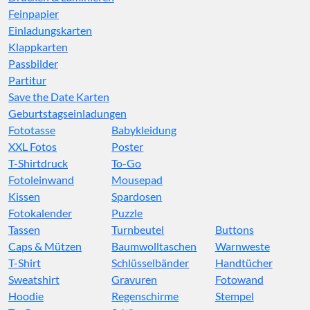
Feinpapier
Einladungskarten
Klappkarten
Passbilder
Partitur
Save the Date Karten
Geburtstagseinladungen
Fototasse
Babykleidung
XXL Fotos
Poster
T-Shirtdruck
To-Go
Fotoleinwand
Mousepad
Kissen
Spardosen
Fotokalender
Puzzle
Tassen
Turnbeutel
Buttons
Caps & Mützen
Baumwolltaschen
Warnweste
T-Shirt
Schlüsselbänder
Handtücher
Sweatshirt
Gravuren
Fotowand
Hoodie
Regenschirme
Stempel