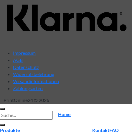
Impressum
AGB
Datenschutz
Widerrufsbelehrung
Versandinformationen
Zahlungsarten
PrintOnline24 © 2026
Suche
Home
nach:
Produkte
Kontakt
FAQ