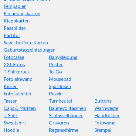
Feinpapier
Einladungskarten
Klappkarten
Passbilder
Partitur
Save the Date Karten
Geburtstagseinladungen
Fototasse
Babykleidung
XXL Fotos
Poster
T-Shirtdruck
To-Go
Fotoleinwand
Mousepad
Kissen
Spardosen
Fotokalender
Puzzle
Tassen
Turnbeutel
Buttons
Caps & Mützen
Baumwolltaschen
Warnweste
T-Shirt
Schlüsselbänder
Handtücher
Sweatshirt
Gravuren
Fotowand
Hoodie
Regenschirme
Stempel