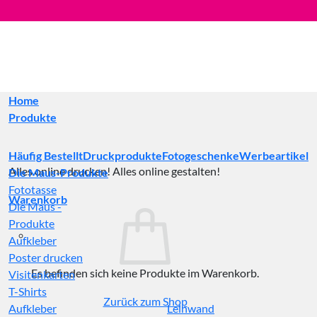
Zum
Inhalt
springen
Home
Produkte
Häufig Bestellt
Druckprodukte
Fotogeschenke
Werbeartikel
Alles online drucken! Alles online gestalten!
Die Maus-Produkte
Fototasse
Warenkorb
Die Maus -
Produkte
Aufkleber
Poster drucken
Es befinden sich keine Produkte im Warenkorb.
Visitenkarten
T-Shirts
Zurück zum Shop
Aufkleber
Leinwand