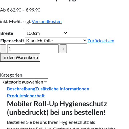
Ab
€
62,90
–
€
99,90
inkl. MwSt.
zzgl.
Versandkosten
Breite
Eigenschaft
Zurücksetzen
Mobiler
Roll-
In den Warenkorb
Up
Hygieneschutz
Kategorien
Menge
Kategorien
Beschreibung
Zusätzliche Informationen
Produktsicherheit
Mobiler Roll-Up Hygieneschutz
(unbedruckt) bei uns bestellen!
Bestellen Sie bei uns Ihren Hygieneschutz als
transparentes Roll-Up. Optimale Anwendungsbereiche