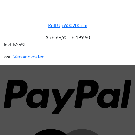
Roll Up 60×200 cm
Ab
€
69,90
–
€
199,90
inkl. MwSt.
zzgl.
Versandkosten
P
M