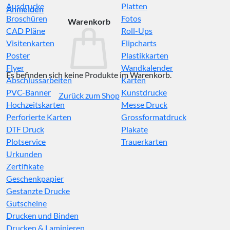
Ausdrucke
Platten
Anmelden
Broschüren
Fotos
Warenkorb
CAD Pläne
Roll-Ups
Visitenkarten
Flipcharts
Poster
Plastikkarten
Flyer
Wandkalender
Es befinden sich keine Produkte im Warenkorb.
Abschlussarbeiten
Karten
PVC-Banner
Kunstdrucke
Zurück zum Shop
Hochzeitskarten
Messe Druck
Perforierte Karten
Grossformatdruck
DTF Druck
Plakate
Plotservice
Trauerkarten
Urkunden
Zertifikate
Geschenkpapier
Gestanzte Drucke
Gutscheine
Drucken und Binden
Drucken & Laminieren