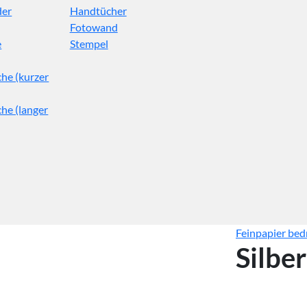
der
Handtücher
Fotowand
e
Stempel
he (kurzer
he (langer
Feinpapier be
Silbe