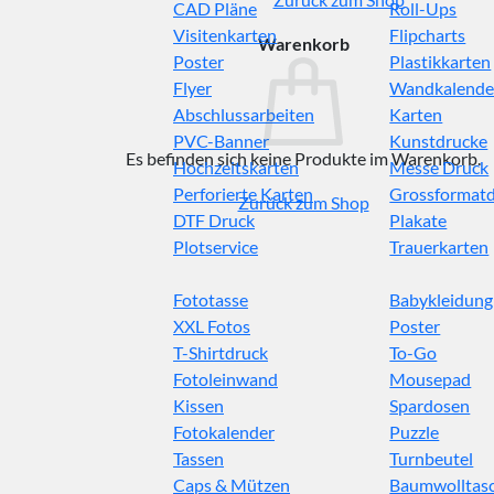
CAD Pläne
Roll-Ups
Visitenkarten
Flipcharts
Warenkorb
Poster
Plastikkarten
Flyer
Wandkalende
Abschlussarbeiten
Karten
PVC-Banner
Kunstdrucke
Es befinden sich keine Produkte im Warenkorb.
Hochzeitskarten
Messe Druck
Perforierte Karten
Grossformat
Zurück zum Shop
DTF Druck
Plakate
Plotservice
Trauerkarten
Fototasse
Babykleidung
XXL Fotos
Poster
T-Shirtdruck
To-Go
Fotoleinwand
Mousepad
Kissen
Spardosen
Fotokalender
Puzzle
Tassen
Turnbeutel
Caps & Mützen
Baumwolltas