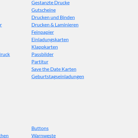
Gestanzte Drucke
Gutscheine
Drucken und Binden
r
Drucken & Laminieren
Feinpapier
Einladungskarten
Klappkarten
druck
Passbilder
Partitur
Save the Date Karten
Geburtstagseinladungen
Buttons
chen
Warnweste