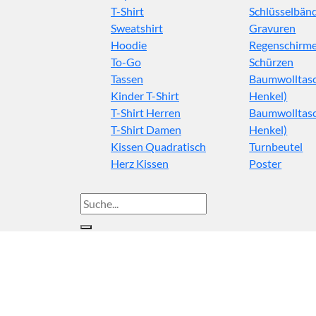
T-Shirt
Schlüsselbän
Sweatshirt
Gravuren
Hoodie
Regenschirm
To-Go
Schürzen
Tassen
Baumwolltasc
Kinder T-Shirt
Henkel)
T-Shirt Herren
Baumwolltasc
T-Shirt Damen
Henkel)
Kissen Quadratisch
Turnbeutel
Herz Kissen
Poster
Suche
nach: