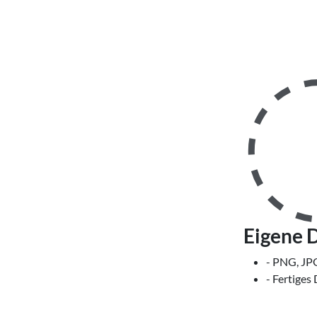
Eigene 
- PNG, JP
- Fertiges