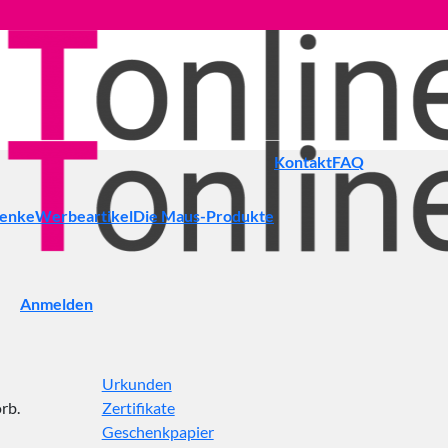
Kontakt
FAQ
henke
Werbeartikel
Die Maus-Produkte
Anmelden
Urkunden
rb.
Zertifikate
Geschenkpapier