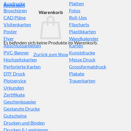
Ausdrucke
Platten
Anmelden
Broschüren
Fotos
Warenkorb
CAD Pläne
Roll-Ups
Visitenkarten
Flipcharts
Poster
Plastikkarten
Flyer
Wandkalender
Es befinden sich keine Produkte im Warenkorb.
Abschlussarbeiten
Karten
PVC-Banner
Kunstdrucke
Zurück zum Shop
Hochzeitskarten
Messe Druck
Perforierte Karten
Grossformatdruck
DTF Druck
Plakate
Plotservice
Trauerkarten
Urkunden
Zertifikate
Geschenkpapier
Gestanzte Drucke
Gutscheine
Drucken und Binden
Drucken & Laminieren