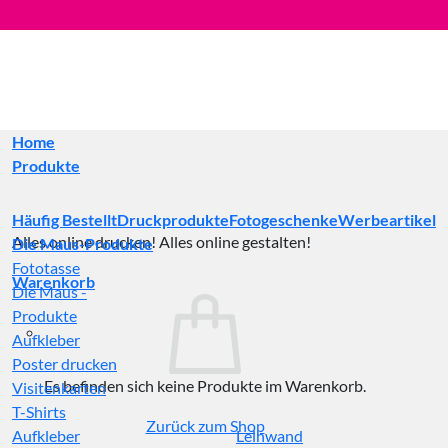
Zum
Inhalt
springen
Home
Produkte
Häufig Bestellt
Druckprodukte
Fotogeschenke
Werbeartikel
Alles online drucken! Alles online gestalten!
Die Maus-Produkte
Fototasse
Warenkorb
Die Maus -
Produkte
Aufkleber
Poster drucken
Es befinden sich keine Produkte im Warenkorb.
Visitenkarten
T-Shirts
Zurück zum Shop
Aufkleber
Leinwand