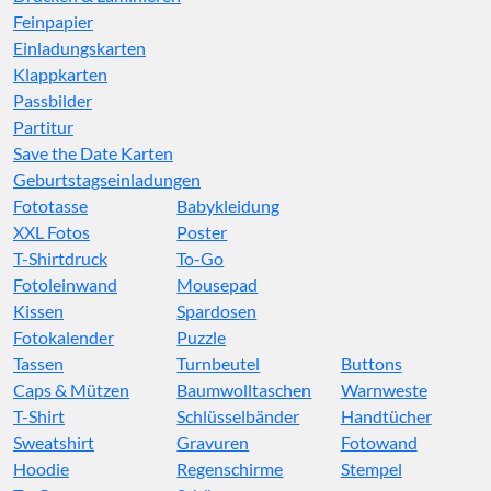
Feinpapier
Einladungskarten
Klappkarten
Passbilder
Partitur
Save the Date Karten
Geburtstagseinladungen
Fototasse
Babykleidung
XXL Fotos
Poster
T-Shirtdruck
To-Go
Fotoleinwand
Mousepad
Kissen
Spardosen
Fotokalender
Puzzle
Tassen
Turnbeutel
Buttons
Caps & Mützen
Baumwolltaschen
Warnweste
T-Shirt
Schlüsselbänder
Handtücher
Sweatshirt
Gravuren
Fotowand
Hoodie
Regenschirme
Stempel