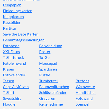
Feinpapier
Einladungskarten
Klappkarten
Passbilder
Partitur
Save the Date Karten
Geburtstagseinladungen
Fototasse
Babykleidung
XXL Fotos
Poster
T-Shirtdruck
To-Go
Fotoleinwand
Mousepad
Kissen
Spardosen
Fotokalender
Puzzle
Tassen
Turnbeutel
Buttons
Caps & Mützen
Baumwolltaschen
Warnweste
T-Shirt
Schlüsselbänder
Handtücher
Sweatshirt
Gravuren
Fotowand
Hoodie
Regenschirme
Stempel