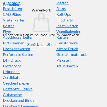
Ausdrucke
Platten
Anmelden
Broschüren
Fotos
Warenkorb
CAD Pläne
Roll-Ups
Visitenkarten
Flipcharts
Poster
Plastikkarten
Flyer
Wandkalender
Es befinden sich keine Produkte im Warenkorb.
Abschlussarbeiten
Karten
PVC-Banner
Kunstdrucke
Zurück zum Shop
Hochzeitskarten
Messe Druck
Perforierte Karten
Grossformatdruck
DTF Druck
Plakate
Plotservice
Trauerkarten
Urkunden
Zertifikate
Geschenkpapier
Gestanzte Drucke
Gutscheine
Drucken und Binden
Drucken & Laminieren