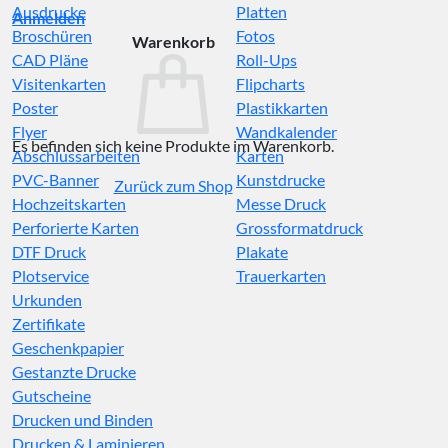
Ausdrucke
Platten
Anmelden
Broschüren
Fotos
Warenkorb
CAD Pläne
Roll-Ups
Visitenkarten
Flipcharts
Poster
Plastikkarten
Flyer
Wandkalender
Es befinden sich keine Produkte im Warenkorb.
Abschlussarbeiten
Karten
PVC-Banner
Kunstdrucke
Zurück zum Shop
Hochzeitskarten
Messe Druck
Perforierte Karten
Grossformatdruck
DTF Druck
Plakate
Plotservice
Trauerkarten
Urkunden
Zertifikate
Geschenkpapier
Gestanzte Drucke
Gutscheine
Drucken und Binden
Drucken & Laminieren