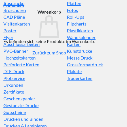
Ausdrucke
Platten
Anmelden
Broschüren
Fotos
Warenkorb
CAD Pläne
Roll-Ups
Visitenkarten
Flipcharts
Poster
Plastikkarten
Flyer
Wandkalender
Es befinden sich keine Produkte im Warenkorb.
Abschlussarbeiten
Karten
PVC-Banner
Kunstdrucke
Zurück zum Shop
Hochzeitskarten
Messe Druck
Perforierte Karten
Grossformatdruck
DTF Druck
Plakate
Plotservice
Trauerkarten
Urkunden
Zertifikate
Geschenkpapier
Gestanzte Drucke
Gutscheine
Drucken und Binden
Drucken & Laminieren