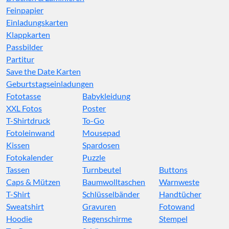
Feinpapier
Einladungskarten
Klappkarten
Passbilder
Partitur
Save the Date Karten
Geburtstagseinladungen
Fototasse
Babykleidung
XXL Fotos
Poster
T-Shirtdruck
To-Go
Fotoleinwand
Mousepad
Kissen
Spardosen
Fotokalender
Puzzle
Tassen
Turnbeutel
Buttons
Caps & Mützen
Baumwolltaschen
Warnweste
T-Shirt
Schlüsselbänder
Handtücher
Sweatshirt
Gravuren
Fotowand
Hoodie
Regenschirme
Stempel