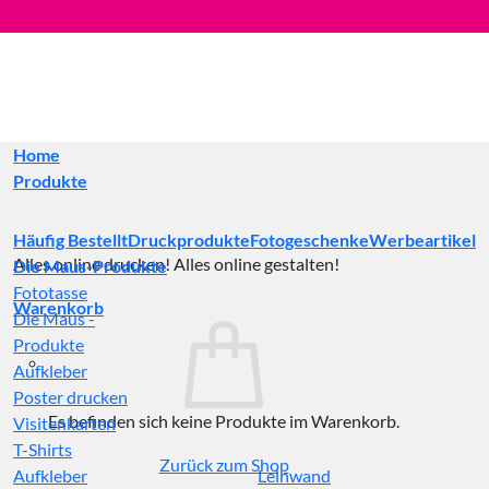
Zum
Inhalt
springen
Home
Produkte
Häufig Bestellt
Druckprodukte
Fotogeschenke
Werbeartikel
Alles online drucken! Alles online gestalten!
Die Maus-Produkte
Fototasse
Warenkorb
Die Maus -
Produkte
Aufkleber
Poster drucken
Es befinden sich keine Produkte im Warenkorb.
Visitenkarten
T-Shirts
Zurück zum Shop
Aufkleber
Leinwand