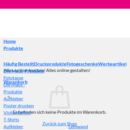
Zum
Inhalt
springen
Home
Produkte
Häufig Bestellt
Druckprodukte
Fotogeschenke
Werbeartikel
Alles online drucken! Alles online gestalten!
Die Maus-Produkte
Fototasse
Warenkorb
Die Maus -
Produkte
Aufkleber
Poster drucken
Es befinden sich keine Produkte im Warenkorb.
Visitenkarten
T-Shirts
Zurück zum Shop
Aufkleber
Leinwand