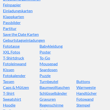
Feinpapier
Einladungskarten
Klappkarten
Passbilder
Partitur
Save the Date Karten
Geburtstagseinladungen
Fototasse
Babykleidung
XXL Fotos
Poster
T-Shirtdruck
To-Go
Fotoleinwand
Mousepad
Kissen
Spardosen
Fotokalender
Puzzle
Tassen
Turnbeutel
Buttons
Caps & Mützen
Baumwolltaschen
Warnweste
T-Shirt
Schlüsselbänder
Handtücher
Sweatshirt
Gravuren
Fotowand
Hoodie
Regenschirme
Stempel