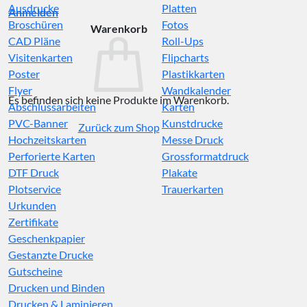
Ausdrucke
Platten
Anmelden
Broschüren
Fotos
Warenkorb
CAD Pläne
Roll-Ups
Visitenkarten
Flipcharts
Poster
Plastikkarten
Flyer
Wandkalender
Es befinden sich keine Produkte im Warenkorb.
Abschlussarbeiten
Karten
PVC-Banner
Kunstdrucke
Zurück zum Shop
Hochzeitskarten
Messe Druck
Perforierte Karten
Grossformatdruck
DTF Druck
Plakate
Plotservice
Trauerkarten
Urkunden
Zertifikate
Geschenkpapier
Gestanzte Drucke
Gutscheine
Drucken und Binden
Drucken & Laminieren