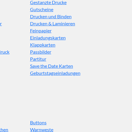
Gestanzte Drucke
Gutscheine
Drucken und Binden
r
Drucken & Laminieren
Feinpapier
Einladungskarten
Klappkarten
druck
Passbilder
Partitur
Save the Date Karten
Geburtstagseinladungen
Buttons
chen
Warnweste