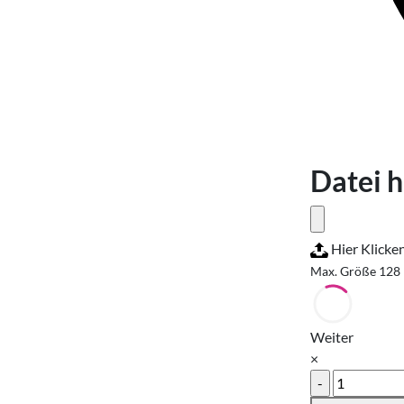
Datei 
Hier Klicke
Max. Größe 128
Weiter
×
Broschüren
A6