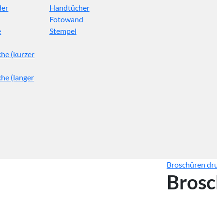
der
Handtücher
Fotowand
e
Stempel
he (kurzer
he (langer
Broschüren dr
Brosc