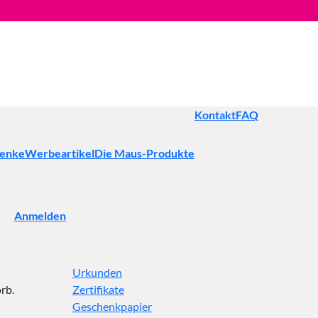
Kontakt
FAQ
henke
Werbeartikel
Die Maus-Produkte
Anmelden
Urkunden
rb.
Zertifikate
Geschenkpapier