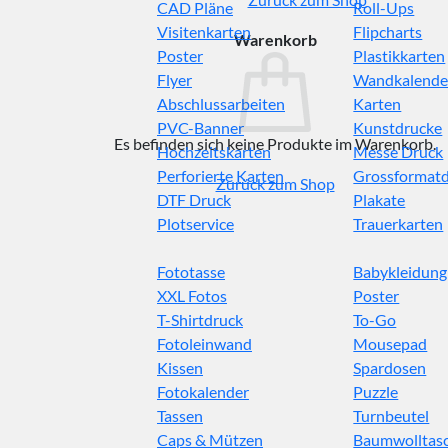
CAD Pläne
Roll-Ups
Visitenkarten
Flipcharts
Warenkorb
Poster
Plastikkarten
Flyer
Wandkalende
Abschlussarbeiten
Karten
PVC-Banner
Kunstdrucke
Es befinden sich keine Produkte im Warenkorb.
Hochzeitskarten
Messe Druck
Perforierte Karten
Grossformat
Zurück zum Shop
DTF Druck
Plakate
Plotservice
Trauerkarten
Fototasse
Babykleidung
XXL Fotos
Poster
T-Shirtdruck
To-Go
Fotoleinwand
Mousepad
Kissen
Spardosen
Fotokalender
Puzzle
Tassen
Turnbeutel
Caps & Mützen
Baumwolltas