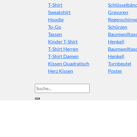
T-Shirt
Schlüsselbän
Sweatshirt
Gravuren
Hoodie
Regenschirm
To-Go
Schürzen
Tassen
Baumwolltasc
Kinder T-Shirt
Henkel)
T-Shirt Herren
Baumwolltasc
T-Shirt Damen
Henkel)
Kissen Quadratisch
Turnbeutel
Herz Kissen
Poster
Suche
nach: