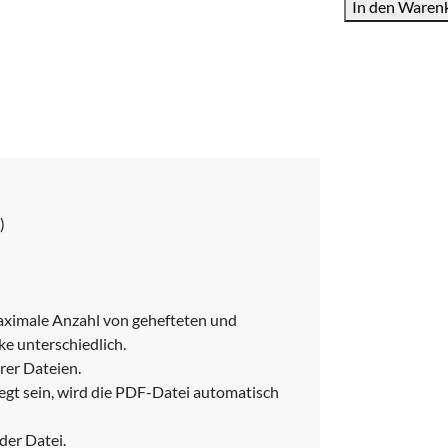
In den Waren
quer
drucken
Menge
)
maximale Anzahl von gehefteten und
ke unterschiedlich.
rer Dateien.
legt sein, wird die PDF-Datei automatisch
der Datei.