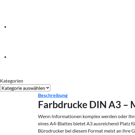
Kategorien
Kategorien
Beschreibung
Farbdrucke DIN A3 – 
Wenn Informationen komplex werden oder Ihre B
eines A4-Blattes bietet A3 ausreichend Platz f
Bürodrucker bei diesem Format meist an ihre Gr