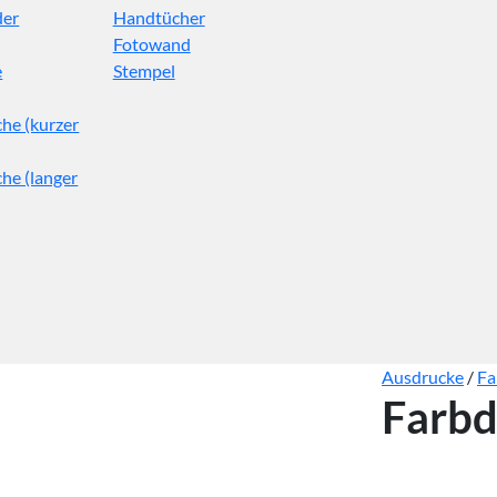
der
Handtücher
Fotowand
e
Stempel
he (kurzer
he (langer
Ausdrucke
/
Fa
Farbd