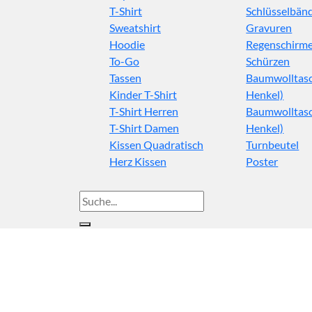
T-Shirt
Schlüsselbän
Sweatshirt
Gravuren
Hoodie
Regenschirm
To-Go
Schürzen
Tassen
Baumwolltasc
Kinder T-Shirt
Henkel)
T-Shirt Herren
Baumwolltasc
T-Shirt Damen
Henkel)
Kissen Quadratisch
Turnbeutel
Herz Kissen
Poster
Suche
nach: