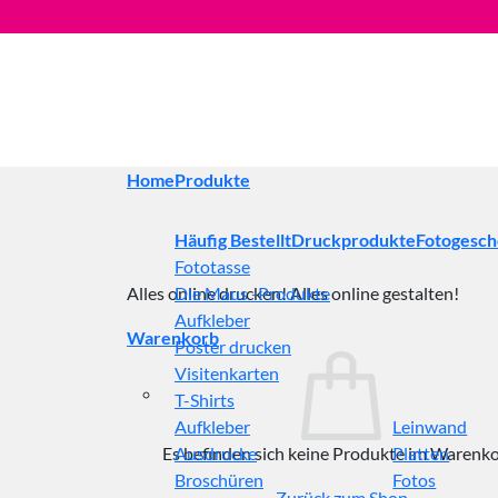
Zum
Inhalt
springen
Home
Produkte
Häufig Bestellt
Druckprodukte
Fotogesc
Fototasse
Alles online drucken! Alles online gestalten!
Die Maus -Produkte
Aufkleber
Warenkorb
Poster drucken
Visitenkarten
T-Shirts
Aufkleber
Leinwand
Es befinden sich keine Produkte im Warenko
Ausdrucke
Platten
Broschüren
Fotos
Zurück zum Shop