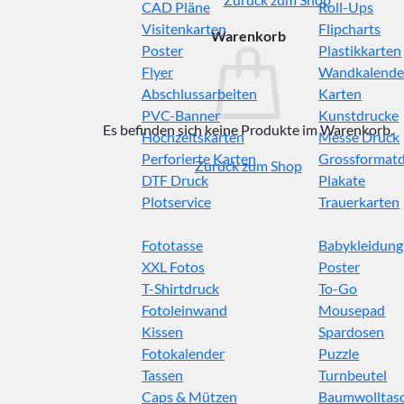
CAD Pläne
Roll-Ups
Visitenkarten
Flipcharts
Warenkorb
Poster
Plastikkarten
Flyer
Wandkalende
Abschlussarbeiten
Karten
PVC-Banner
Kunstdrucke
Es befinden sich keine Produkte im Warenkorb.
Hochzeitskarten
Messe Druck
Perforierte Karten
Grossformat
Zurück zum Shop
DTF Druck
Plakate
Plotservice
Trauerkarten
Fototasse
Babykleidung
XXL Fotos
Poster
T-Shirtdruck
To-Go
Fotoleinwand
Mousepad
Kissen
Spardosen
Fotokalender
Puzzle
Tassen
Turnbeutel
Caps & Mützen
Baumwolltas