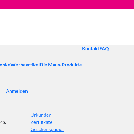
Kontakt
FAQ
henke
Werbeartikel
Die Maus-Produkte
Anmelden
Urkunden
rb.
Zertifikate
Geschenkpapier