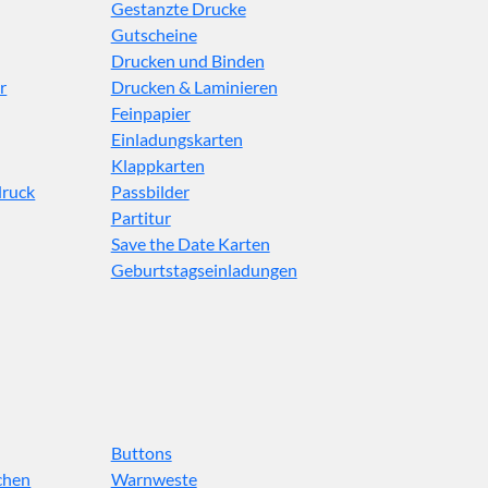
Gestanzte Drucke
Gutscheine
Drucken und Binden
r
Drucken & Laminieren
Feinpapier
Einladungskarten
Klappkarten
druck
Passbilder
Partitur
Save the Date Karten
Geburtstagseinladungen
Buttons
chen
Warnweste