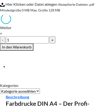
Hier Klicken oder Datei ablegen
Akzeptierte Dateien: pdf
Mindestgröße 0 MB
Max. Größe 128 MB
Weiter
×
Farbdrucke
A4
In den Warenkorb
Menge
Kategorien
Kategorien
Beschreibung
Farbdrucke DIN A4 – Der Profi-