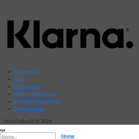
K
Impressum
AGB
Datenschutz
Widerrufsbelehrung
Versandinformationen
Zahlungsarten
PrintOnline24 © 2026
Suche
Home