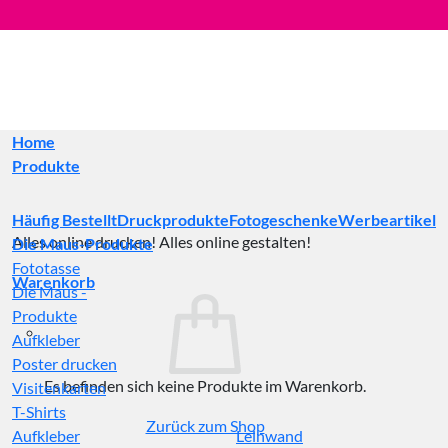
Zum
Inhalt
springen
Home
Produkte
Häufig Bestellt
Druckprodukte
Fotogeschenke
Werbeartikel
Alles online drucken! Alles online gestalten!
Die Maus-Produkte
Fototasse
Warenkorb
Die Maus -
Produkte
Aufkleber
Poster drucken
Es befinden sich keine Produkte im Warenkorb.
Visitenkarten
T-Shirts
Zurück zum Shop
Aufkleber
Leinwand