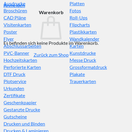
Ausdrucke
Platten
Anmelden
Broschüren
Fotos
Warenkorb
CAD Pläne
Roll-Ups
Visitenkarten
Flipcharts
Poster
Plastikkarten
Flyer
Wandkalender
Es befinden sich keine Produkte im Warenkorb.
Abschlussarbeiten
Karten
PVC-Banner
Kunstdrucke
Zurück zum Shop
Hochzeitskarten
Messe Druck
Perforierte Karten
Grossformatdruck
DTF Druck
Plakate
Plotservice
Trauerkarten
Urkunden
Zertifikate
Geschenkpapier
Gestanzte Drucke
Gutscheine
Drucken und Binden
Drucken & Laminieren