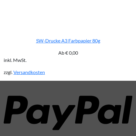
SW-Drucke A3 Farbpapier 80g
Ab
€
0,00
inkl. MwSt.
zzgl.
Versandkosten
P