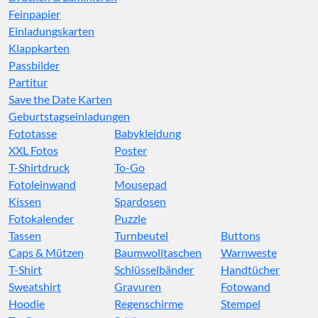
Feinpapier
Einladungskarten
Klappkarten
Passbilder
Partitur
Save the Date Karten
Geburtstagseinladungen
Fototasse
Babykleidung
XXL Fotos
Poster
T-Shirtdruck
To-Go
Fotoleinwand
Mousepad
Kissen
Spardosen
Fotokalender
Puzzle
Tassen
Turnbeutel
Buttons
Caps & Mützen
Baumwolltaschen
Warnweste
T-Shirt
Schlüsselbänder
Handtücher
Sweatshirt
Gravuren
Fotowand
Hoodie
Regenschirme
Stempel