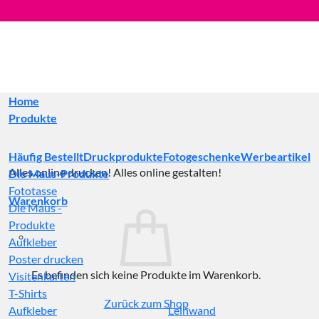
Zum
Inhalt
springen
Home
Produkte
Häufig Bestellt
Druckprodukte
Fotogeschenke
Werbeartikel
Alles online drucken! Alles online gestalten!
Die Maus-Produkte
Fototasse
Warenkorb
Die Maus -
Produkte
Aufkleber
Poster drucken
Es befinden sich keine Produkte im Warenkorb.
Visitenkarten
T-Shirts
Zurück zum Shop
Aufkleber
Leinwand