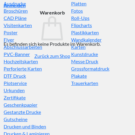
Ausdrucke
Platten
Anmelden
Broschüren
Fotos
Warenkorb
CAD Pläne
Roll-Ups
Visitenkarten
Flipcharts
Poster
Plastikkarten
Flyer
Wandkalender
Es befinden sich keine Produkte im Warenkorb.
Abschlussarbeiten
Karten
PVC-Banner
Kunstdrucke
Zurück zum Shop
Hochzeitskarten
Messe Druck
Perforierte Karten
Grossformatdruck
DTF Druck
Plakate
Plotservice
Trauerkarten
Urkunden
Zertifikate
Geschenkpapier
Gestanzte Drucke
Gutscheine
Drucken und Binden
Drucken & Laminieren