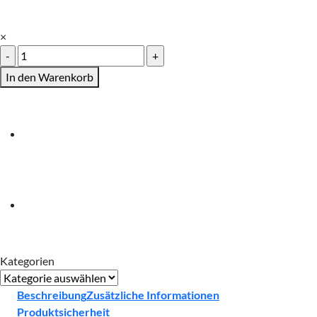
×
Geburtstagseinladungen
Klappkarten
In den Warenkorb
A7
Menge
Kategorien
Kategorien
Beschreibung
Zusätzliche Informationen
Produktsicherheit