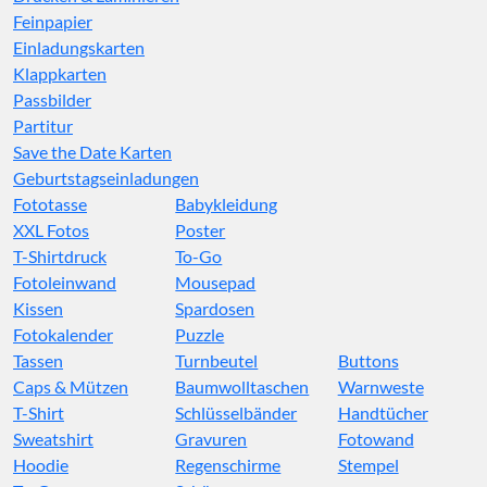
Feinpapier
Einladungskarten
Klappkarten
Passbilder
Partitur
Save the Date Karten
Geburtstagseinladungen
Fototasse
Babykleidung
XXL Fotos
Poster
T-Shirtdruck
To-Go
Fotoleinwand
Mousepad
Kissen
Spardosen
Fotokalender
Puzzle
Tassen
Turnbeutel
Buttons
Caps & Mützen
Baumwolltaschen
Warnweste
T-Shirt
Schlüsselbänder
Handtücher
Sweatshirt
Gravuren
Fotowand
Hoodie
Regenschirme
Stempel