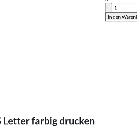
Loseblatts
US
In den Waren
Letter
farbig
Menge
Letter farbig drucken