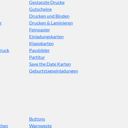
Gestanzte Drucke
Gutscheine
Drucken und Binden
r
Drucken & Laminieren
Feinpapier
Einladungskarten
Klappkarten
druck
Passbilder
Partitur
Save the Date Karten
Geburtstagseinladungen
Buttons
chen
Warnweste