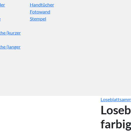
der
Handtücher
Fotowand
e
Stempel
he (kurzer
he (langer
Loseblattsamm
Loseb
farbi