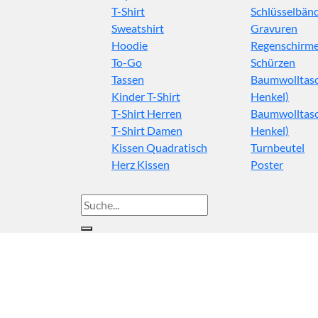
T-Shirt
Schlüsselbän
Sweatshirt
Gravuren
Hoodie
Regenschirm
To-Go
Schürzen
Tassen
Baumwolltasc
Kinder T-Shirt
Henkel)
T-Shirt Herren
Baumwolltasc
T-Shirt Damen
Henkel)
Kissen Quadratisch
Turnbeutel
Herz Kissen
Poster
Suche
nach: