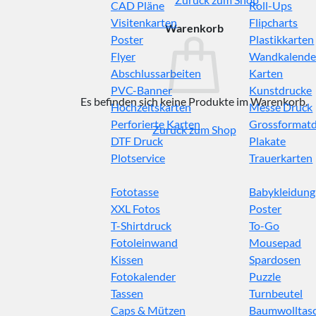
CAD Pläne
Roll-Ups
Visitenkarten
Flipcharts
Warenkorb
Poster
Plastikkarten
Flyer
Wandkalende
Abschlussarbeiten
Karten
PVC-Banner
Kunstdrucke
Es befinden sich keine Produkte im Warenkorb.
Hochzeitskarten
Messe Druck
Perforierte Karten
Grossformat
Zurück zum Shop
DTF Druck
Plakate
Plotservice
Trauerkarten
Fototasse
Babykleidung
XXL Fotos
Poster
T-Shirtdruck
To-Go
Fotoleinwand
Mousepad
Kissen
Spardosen
Fotokalender
Puzzle
Tassen
Turnbeutel
Caps & Mützen
Baumwolltas