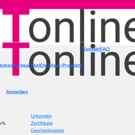
Kontakt
FAQ
henke
Werbeartikel
Die Maus-Produkte
Anmelden
Urkunden
rb.
Zertifikate
Geschenkpapier